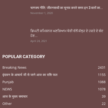
चाणक्य नीति: जीवनसाथी का चुनाव करते समय इन 3 बातों का...
November 1, 2020
ਡਿਪਟੀ ਕਮਿਸ਼ਨਰ ਘਣਸ਼ਿਆਮ ਥੋਰੀ ਵੱਲੋਂ ਕੱਲ੍ਹ ਦੇ ਹਫਤੇ ਦੇ ਬੰਦ
ਹੋਣ...
April 24, 2021
POPULAR CATEGORY
Breaking News
2431
वृंदावन के आचार्य जी से जाने आज का राशि फल
1155
Punjab
1088
NEWS
1078
आज के मुख्य समाचार
39
Other
22