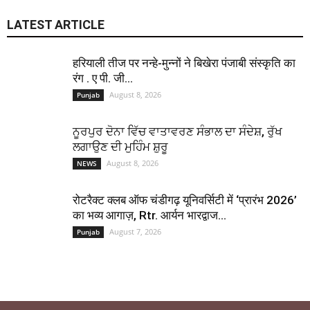
LATEST ARTICLE
हरियाली तीज पर नन्हे-मुन्नों ने बिखेरा पंजाबी संस्कृति का
रंग . ए पी. जी...
August 8, 2026
Punjab
ਨੂਰਪੁਰ ਦੋਨਾ ਵਿੱਚ ਵਾਤਾਵਰਣ ਸੰਭਾਲ ਦਾ ਸੰਦੇਸ਼, ਰੁੱਖ
ਲਗਾਉਣ ਦੀ ਮੁਹਿੰਮ ਸ਼ੁਰੂ
August 8, 2026
NEWS
रोटरैक्ट क्लब ऑफ चंडीगढ़ यूनिवर्सिटी में ‘प्रारंभ 2026’
का भव्य आगाज़, Rtr. आर्यन भारद्वाज...
August 7, 2026
Punjab