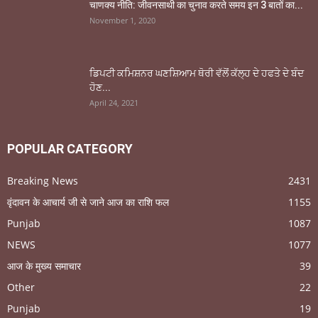
चाणक्य नीति: जीवनसाथी का चुनाव करते समय इन 3 बातों का...
November 1, 2020
ਡਿਪਟੀ ਕਮਿਸ਼ਨਰ ਘਣਸ਼ਿਆਮ ਥੋਰੀ ਵੱਲੋਂ ਕੱਲ੍ਹ ਦੇ ਹਫਤੇ ਦੇ ਬੰਦ
ਹੋਣ...
April 24, 2021
POPULAR CATEGORY
Breaking News
2431
वृंदावन के आचार्य जी से जाने आज का राशि फल
1155
Punjab
1087
NEWS
1077
आज के मुख्य समाचार
39
Other
22
Punjab
19