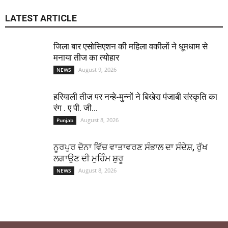
LATEST ARTICLE
जिला बार एसोसिएशन की महिला वकीलों ने धूमधाम से
मनाया तीज का त्योहार
August 9, 2026
NEWS
हरियाली तीज पर नन्हे-मुन्नों ने बिखेरा पंजाबी संस्कृति का
रंग . ए पी. जी...
August 8, 2026
Punjab
ਨੂਰਪੁਰ ਦੋਨਾ ਵਿੱਚ ਵਾਤਾਵਰਣ ਸੰਭਾਲ ਦਾ ਸੰਦੇਸ਼, ਰੁੱਖ
ਲਗਾਉਣ ਦੀ ਮੁਹਿੰਮ ਸ਼ੁਰੂ
August 8, 2026
NEWS