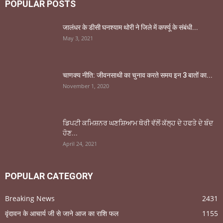
POPULAR POSTS
जालंधर के डीसी घनश्याम थोरी ने जिले में कर्फ्यू के संबंधी...
May 3, 2021
चाणक्य नीति: जीवनसाथी का चुनाव करते समय इन 3 बातों का...
November 1, 2020
ਡਿਪਟੀ ਕਮਿਸ਼ਨਰ ਘਣਸ਼ਿਆਮ ਥੋਰੀ ਵੱਲੋਂ ਕੱਲ੍ਹ ਦੇ ਹਫਤੇ ਦੇ ਬੰਦ
ਹੋਣ...
April 24, 2021
POPULAR CATEGORY
Breaking News
2431
वृंदावन के आचार्य जी से जाने आज का राशि फल
1155