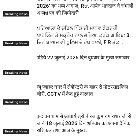
2026’ का भव्य आगाज़, Rtr. आर्यन भारद्वाज ने संभाली
अध्यक्ष पद की जिम्मेदारी
Breaking News
ਪਟਿਆਲਾ ਦੇ ਚਹਿਲ ਪਿੰਡ ਦੀ ਮਾਧਵ ਫੈਕਟਰੀ
ਪਾਰਕਿੰਗ ਤੋਂ ਸਕ੍ਰੈਪ ਨਾਲ ਭਰਿਆ ਟਰੱਕ ਗਾਇਬ: 3
ਦਿਨ ਬਾਅਦ ਵੀ ਪੁਲਿਸ ਦੇ ਹੱਥ ਖਾਲੀ, FIR ਤੱਕ...
Breaking News
पढ़िये 22 जुलाई 2026 दिन बुधवार के मुख्य समाचार
Breaking News
न्यू ज्वाहर नगर में लैबोरेट्री के बाहर से मोटरसाइकिल
चोरी, CCTV में कैद हुई वारदात
Breaking News
वृन्दावन धाम से आचार्य श्री नीरज कुमार पाराशर जी से
जाने 18 जुलाई 2026 दिन शनिवार का अपना दैनिक
राशिफल तथा आज के मुख्य...
Breaking News