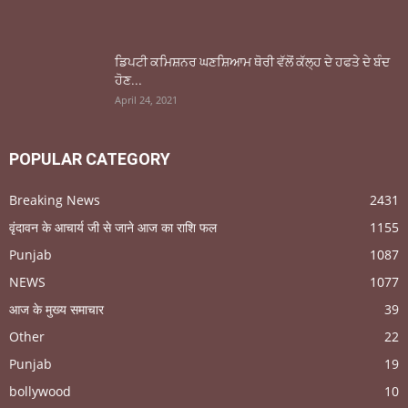
ਡਿਪਟੀ ਕਮਿਸ਼ਨਰ ਘਣਸ਼ਿਆਮ ਥੋਰੀ ਵੱਲੋਂ ਕੱਲ੍ਹ ਦੇ ਹਫਤੇ ਦੇ ਬੰਦ
ਹੋਣ...
April 24, 2021
POPULAR CATEGORY
Breaking News
2431
वृंदावन के आचार्य जी से जाने आज का राशि फल
1155
Punjab
1087
NEWS
1077
आज के मुख्य समाचार
39
Other
22
Punjab
19
bollywood
10