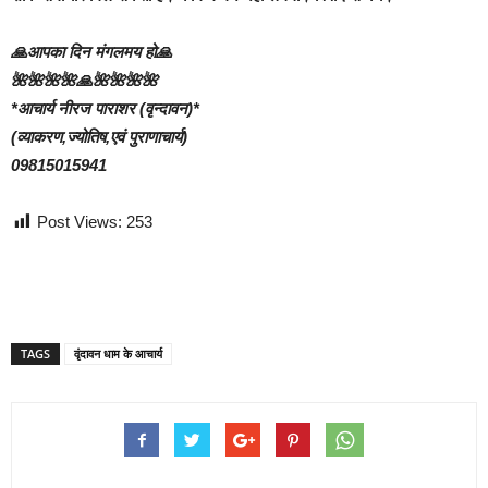
🙏आपका दिन मंगलमय हो🙏
🌺🌺🌺🌺🙏🌺🌺🌺🌺
*आचार्य नीरज पाराशर (वृन्दावन)*
(व्याकरण,ज्योतिष,एवं पुराणाचार्य)
09815015941
Post Views:
253
TAGS
वृंदावन धाम के आचार्य