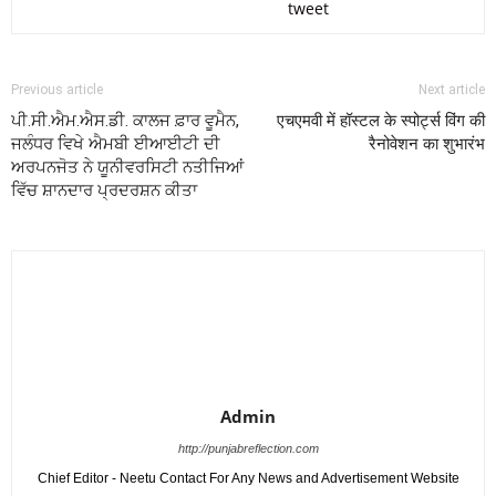
tweet
Previous article
Next article
ਪੀ.ਸੀ.ਐਮ.ਐਸ.ਡੀ. ਕਾਲਜ ਫ਼ਾਰ ਵੂਮੈਨ,
एचएमवी में हॉस्टल के स्पोर्ट्स विंग की
ਜਲੰਧਰ ਵਿਖੇ ਐਮਬੀ ਈਆਈਟੀ ਦੀ
रैनोवेशन का शुभारंभ
ਅਰਪਨਜੋਤ ਨੇ ਯੂਨੀਵਰਸਿਟੀ ਨਤੀਜਿਆਂ
ਵਿੱਚ ਸ਼ਾਨਦਾਰ ਪ੍ਰਦਰਸ਼ਨ ਕੀਤਾ
Admin
http://punjabreflection.com
Chief Editor - Neetu Contact For Any News and Advertisement Website