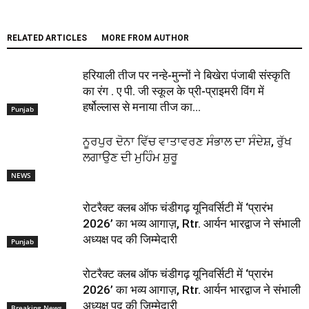
RELATED ARTICLES
MORE FROM AUTHOR
हरियाली तीज पर नन्हे-मुन्नों ने बिखेरा पंजाबी संस्कृति
का रंग . ए पी. जी स्कूल के प्री-प्राइमरी विंग में
हर्षोल्लास से मनाया तीज का...
Punjab
ਨੂਰਪੁਰ ਦੋਨਾ ਵਿੱਚ ਵਾਤਾਵਰਣ ਸੰਭਾਲ ਦਾ ਸੰਦੇਸ਼, ਰੁੱਖ
ਲਗਾਉਣ ਦੀ ਮੁਹਿੰਮ ਸ਼ੁਰੂ
NEWS
रोटरैक्ट क्लब ऑफ चंडीगढ़ यूनिवर्सिटी में ‘प्रारंभ
2026’ का भव्य आगाज़, Rtr. आर्यन भारद्वाज ने संभाली
अध्यक्ष पद की जिम्मेदारी
Punjab
रोटरैक्ट क्लब ऑफ चंडीगढ़ यूनिवर्सिटी में ‘प्रारंभ
2026’ का भव्य आगाज़, Rtr. आर्यन भारद्वाज ने संभाली
अध्यक्ष पद की जिम्मेदारी
Breaking News