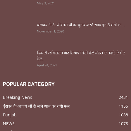
May 3, 2021
चाणक्य नीति: जीवनसाथी का चुनाव करते समय इन 3 बातों का...
November 1, 2020
ਡਿਪਟੀ ਕਮਿਸ਼ਨਰ ਘਣਸ਼ਿਆਮ ਥੋਰੀ ਵੱਲੋਂ ਕੱਲ੍ਹ ਦੇ ਹਫਤੇ ਦੇ ਬੰਦ
ਹੋਣ...
April 24, 2021
POPULAR CATEGORY
Breaking News
2431
वृंदावन के आचार्य जी से जाने आज का राशि फल
1155
Punjab
1088
NEWS
1078