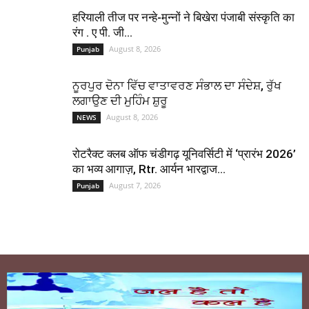
हरियाली तीज पर नन्हे-मुन्नों ने बिखेरा पंजाबी संस्कृति का
रंग . ए पी. जी...
August 8, 2026
Punjab
ਨੂਰਪੁਰ ਦੋਨਾ ਵਿੱਚ ਵਾਤਾਵਰਣ ਸੰਭਾਲ ਦਾ ਸੰਦੇਸ਼, ਰੁੱਖ
ਲਗਾਉਣ ਦੀ ਮੁਹਿੰਮ ਸ਼ੁਰੂ
August 8, 2026
NEWS
रोटरैक्ट क्लब ऑफ चंडीगढ़ यूनिवर्सिटी में ‘प्रारंभ 2026’
का भव्य आगाज़, Rtr. आर्यन भारद्वाज...
August 7, 2026
Punjab