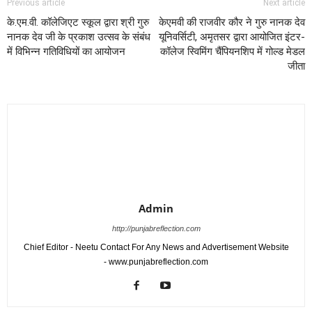
Previous article
Next article
के.एम.वी. कॉलेजिएट स्कूल द्वारा श्री गुरु
केएमवी की राजवीर कौर ने गुरु नानक देव
नानक देव जी के प्रकाश उत्सव के संबंध
यूनिवर्सिटी, अमृतसर द्वारा आयोजित इंटर-
में विभिन्न गतिविधियों का आयोजन
कॉलेज स्विमिंग चैंपियनशिप में गोल्ड मेडल
जीता
Admin
http://punjabreflection.com
Chief Editor - Neetu Contact For Any News and Advertisement Website
- www.punjabreflection.com