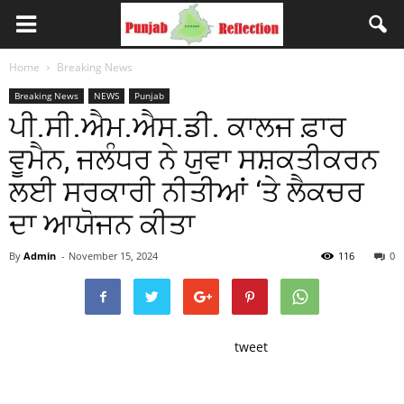
Home
Breaking News
Breaking News
NEWS
Punjab
ਪੀ.ਸੀ.ਐਮ.ਐਸ.ਡੀ. ਕਾਲਜ ਫ਼ਾਰ
ਵੂਮੈਨ, ਜਲੰਧਰ ਨੇ ਯੁਵਾ ਸਸ਼ਕਤੀਕਰਨ
ਲਈ ਸਰਕਾਰੀ ਨੀਤੀਆਂ ‘ਤੇ ਲੈਕਚਰ
ਦਾ ਆਯੋਜਨ ਕੀਤਾ
By
Admin
-
November 15, 2024
116
0
tweet