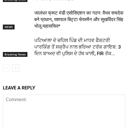
जालंधर फ्रूट मंडी एसोसिएशन का गठन: वैभव सचदेवा
बने प्रधान, यशपाल बिट्टा चेयरमैन और सुखविंदर सिंह
भोलू महासचिव*
NEWS
ਪਟਿਆਲਾ ਦੇ ਚਹਿਲ ਪਿੰਡ ਦੀ ਮਾਧਵ ਫੈਕਟਰੀ
ਪਾਰਕਿੰਗ ਤੋਂ ਸਕ੍ਰੈਪ ਨਾਲ ਭਰਿਆ ਟਰੱਕ ਗਾਇਬ: 3
ਦਿਨ ਬਾਅਦ ਵੀ ਪੁਲਿਸ ਦੇ ਹੱਥ ਖਾਲੀ, FIR ਤੱਕ...
Breaking News
LEAVE A REPLY