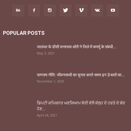
POPULAR POSTS
जालंधर के डीसी घनश्याम थोरी ने जिले में कर्फ्यू के संबंधी...
May 3, 2021
चाणक्य नीति: जीवनसाथी का चुनाव करते समय इन 3 बातों का...
November 1, 2020
ਡਿਪਟੀ ਕਮਿਸ਼ਨਰ ਘਣਸ਼ਿਆਮ ਥੋਰੀ ਵੱਲੋਂ ਕੱਲ੍ਹ ਦੇ ਹਫਤੇ ਦੇ ਬੰਦ
ਹੋਣ...
April 24, 2021