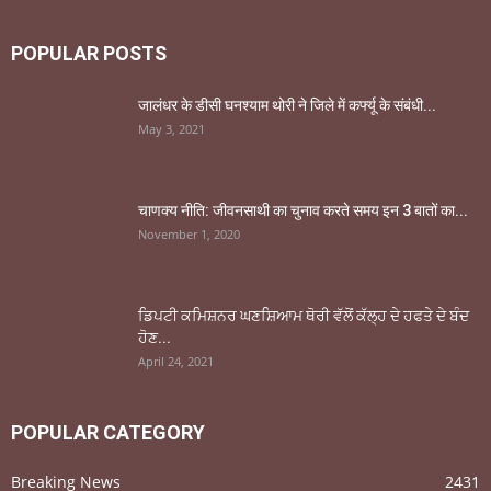
POPULAR POSTS
जालंधर के डीसी घनश्याम थोरी ने जिले में कर्फ्यू के संबंधी...
May 3, 2021
चाणक्य नीति: जीवनसाथी का चुनाव करते समय इन 3 बातों का...
November 1, 2020
ਡਿਪਟੀ ਕਮਿਸ਼ਨਰ ਘਣਸ਼ਿਆਮ ਥੋਰੀ ਵੱਲੋਂ ਕੱਲ੍ਹ ਦੇ ਹਫਤੇ ਦੇ ਬੰਦ
ਹੋਣ...
April 24, 2021
POPULAR CATEGORY
Breaking News
2431