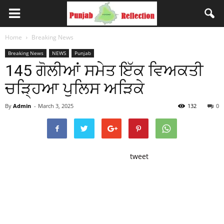
Home
Breaking News
Breaking News
NEWS
Punjab
145 ਗੋਲੀਆਂ ਸਮੇਤ ਇੱਕ ਵਿਅਕਤੀ
ਚੜ੍ਹਿਆ ਪੁਲਿਸ ਅੜਿਕੇ
By
Admin
-
March 3, 2025
132
0
tweet