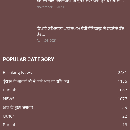
चाणक्य नीति: जीवनसाथी का चुनाव करते समय इन 3 बातों का...
November 1, 2020
ਡਿਪਟੀ ਕਮਿਸ਼ਨਰ ਘਣਸ਼ਿਆਮ ਥੋਰੀ ਵੱਲੋਂ ਕੱਲ੍ਹ ਦੇ ਹਫਤੇ ਦੇ ਬੰਦ
ਹੋਣ...
April 24, 2021
POPULAR CATEGORY
Breaking News
2431
वृंदावन के आचार्य जी से जाने आज का राशि फल
1155
Punjab
1087
NEWS
1077
आज के मुख्य समाचार
39
Other
22
Punjab
19