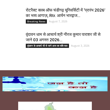
रोटरैक्ट क्लब ऑफ चंडीगढ़ यूनिवर्सिटी में ‘प्रारंभ 2026’
का भव्य आगाज़, Rtr. आर्यन भारद्वाज...
August 7, 2026
Breaking News
वृंदावन धाम से आचार्य श्री नीरज कुमार पाराशर जी से
जाने 03 अगस्त 2026...
August 3, 2026
वृंदावन के आचार्य जी से जाने आज का राशि फल