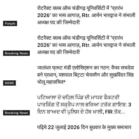
रोटरैक्ट क्लब ऑफ चंडीगढ़ यूनिवर्सिटी में ‘प्रारंभ
2026’ का भव्य आगाज़, Rtr. आर्यन भारद्वाज ने संभाली
अध्यक्ष पद की जिम्मेदारी
Punjab
रोटरैक्ट क्लब ऑफ चंडीगढ़ यूनिवर्सिटी में ‘प्रारंभ
2026’ का भव्य आगाज़, Rtr. आर्यन भारद्वाज ने संभाली
अध्यक्ष पद की जिम्मेदारी
Breaking News
जालंधर फ्रूट मंडी एसोसिएशन का गठन: वैभव सचदेवा
बने प्रधान, यशपाल बिट्टा चेयरमैन और सुखविंदर सिंह
भोलू महासचिव*
NEWS
ਪਟਿਆਲਾ ਦੇ ਚਹਿਲ ਪਿੰਡ ਦੀ ਮਾਧਵ ਫੈਕਟਰੀ
ਪਾਰਕਿੰਗ ਤੋਂ ਸਕ੍ਰੈਪ ਨਾਲ ਭਰਿਆ ਟਰੱਕ ਗਾਇਬ: 3
ਦਿਨ ਬਾਅਦ ਵੀ ਪੁਲਿਸ ਦੇ ਹੱਥ ਖਾਲੀ, FIR ਤੱਕ...
Breaking News
पढ़िये 22 जुलाई 2026 दिन बुधवार के मुख्य समाचार