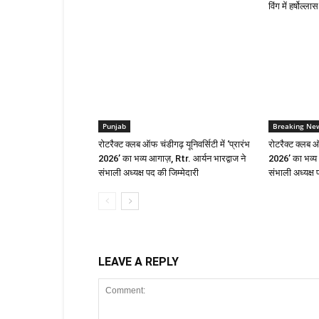
विंग में हर्षोल्
Punjab
Breaking Ne
रोटरैक्ट क्लब ऑफ चंडीगढ़ यूनिवर्सिटी में ‘प्रारंभ
रोटरैक्ट क्लब ऑफ
2026’ का भव्य आगाज़, Rtr. आर्यन भारद्वाज ने
2026’ का भव्य 
संभाली अध्यक्ष पद की जिम्मेदारी
संभाली अध्यक्ष 
LEAVE A REPLY