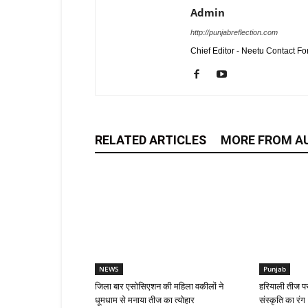
Admin
http://punjabreflection.com
Chief Editor - Neetu Contact F
RELATED ARTICLES
MORE FROM A
NEWS
Punjab
जिला बार एसोसिएशन की महिला वकीलों ने
हरियाली तीज पर न
धूमधाम से मनाया तीज का त्योहार
संस्कृति का रंग 