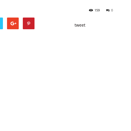
159
0
tweet