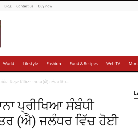
Blog
Contact us
Buy now
World
Lifestyle
Fashion
Food & Recipes
Web TV
Mor
ਸੰਬੰਧੀ ਜ਼ਿਲ੍ਹਾ ਸਿੱਖਿਆ ਦਫਤਰ (ਐ) ਜਲੰਧਰ ਵਿੱਚ...
L
ਾਨਾ ਪ੍ਰੀਖਿਆ ਸੰਬੰਧੀ
ਫਤਰ (ਐ) ਜਲੰਧਰ ਵਿੱਚ ਹੋਈ