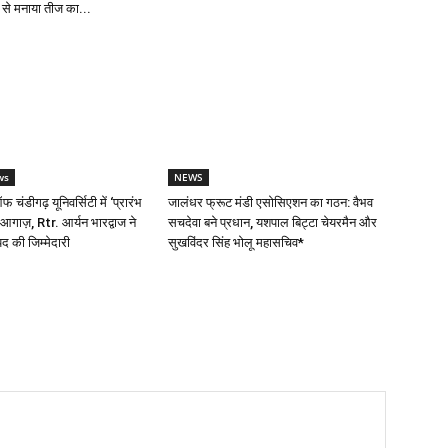
लास से मनाया तीज का...
ws
NEWS
 चंडीगढ़ यूनिवर्सिटी में ‘प्रारंभ
जालंधर फ्रूट मंडी एसोसिएशन का गठन: वैभव
आगाज़, Rtr. आर्यन भारद्वाज ने
सचदेवा बने प्रधान, यशपाल बिट्टा चेयरमैन और
पद की जिम्मेदारी
सुखविंदर सिंह भोलू महासचिव*