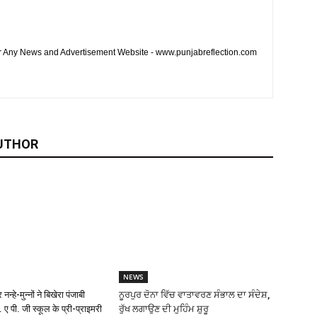
or Any News and Advertisement Website - www.punjabreflection.com
UTHOR
NEWS
न्हे-मुन्नों ने बिखेरा पंजाबी
ਨੂਰਪੁਰ ਦੋਨਾ ਵਿੱਚ ਵਾਤਾਵਰਣ ਸੰਭਾਲ ਦਾ ਸੰਦੇਸ਼,
. ए पी. जी स्कूल के प्री-प्राइमरी
ਰੁੱਖ ਲਗਾਉਣ ਦੀ ਮੁਹਿੰਮ ਸ਼ੁਰੂ