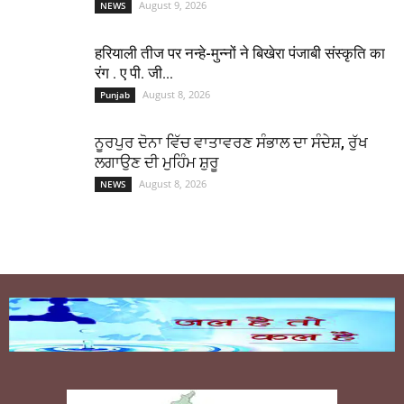
August 9, 2026
NEWS
हरियाली तीज पर नन्हे-मुन्नों ने बिखेरा पंजाबी संस्कृति का
रंग . ए पी. जी...
August 8, 2026
Punjab
ਨੂਰਪੁਰ ਦੋਨਾ ਵਿੱਚ ਵਾਤਾਵਰਣ ਸੰਭਾਲ ਦਾ ਸੰਦੇਸ਼, ਰੁੱਖ
ਲਗਾਉਣ ਦੀ ਮੁਹਿੰਮ ਸ਼ੁਰੂ
August 8, 2026
NEWS