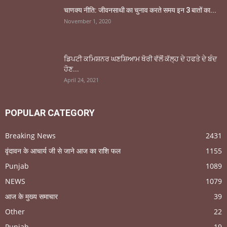
चाणक्य नीति: जीवनसाथी का चुनाव करते समय इन 3 बातों का...
November 1, 2020
ਡਿਪਟੀ ਕਮਿਸ਼ਨਰ ਘਣਸ਼ਿਆਮ ਥੋਰੀ ਵੱਲੋਂ ਕੱਲ੍ਹ ਦੇ ਹਫਤੇ ਦੇ ਬੰਦ
ਹੋਣ...
April 24, 2021
POPULAR CATEGORY
Breaking News
2431
वृंदावन के आचार्य जी से जाने आज का राशि फल
1155
Punjab
1089
NEWS
1079
आज के मुख्य समाचार
39
Other
22
Punjab
19