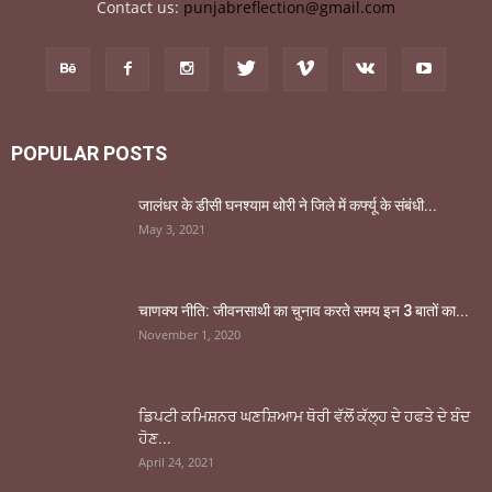
Contact us:
punjabreflection@gmail.com
POPULAR POSTS
जालंधर के डीसी घनश्याम थोरी ने जिले में कर्फ्यू के संबंधी...
May 3, 2021
चाणक्य नीति: जीवनसाथी का चुनाव करते समय इन 3 बातों का...
November 1, 2020
ਡਿਪਟੀ ਕਮਿਸ਼ਨਰ ਘਣਸ਼ਿਆਮ ਥੋਰੀ ਵੱਲੋਂ ਕੱਲ੍ਹ ਦੇ ਹਫਤੇ ਦੇ ਬੰਦ
ਹੋਣ...
April 24, 2021