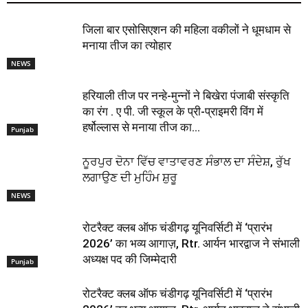
जिला बार एसोसिएशन की महिला वकीलों ने धूमधाम से
मनाया तीज का त्योहार
NEWS
हरियाली तीज पर नन्हे-मुन्नों ने बिखेरा पंजाबी संस्कृति
का रंग . ए पी. जी स्कूल के प्री-प्राइमरी विंग में
हर्षोल्लास से मनाया तीज का...
Punjab
ਨੂਰਪੁਰ ਦੋਨਾ ਵਿੱਚ ਵਾਤਾਵਰਣ ਸੰਭਾਲ ਦਾ ਸੰਦੇਸ਼, ਰੁੱਖ
ਲਗਾਉਣ ਦੀ ਮੁਹਿੰਮ ਸ਼ੁਰੂ
NEWS
रोटरैक्ट क्लब ऑफ चंडीगढ़ यूनिवर्सिटी में ‘प्रारंभ
2026’ का भव्य आगाज़, Rtr. आर्यन भारद्वाज ने संभाली
अध्यक्ष पद की जिम्मेदारी
Punjab
रोटरैक्ट क्लब ऑफ चंडीगढ़ यूनिवर्सिटी में ‘प्रारंभ