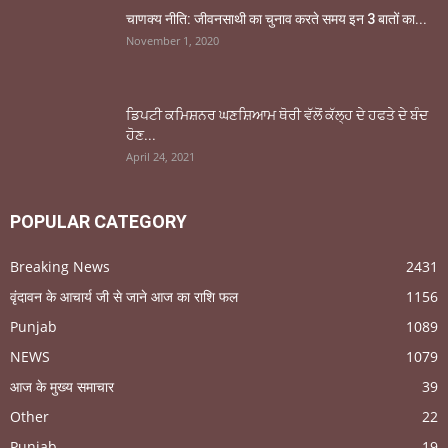
चाणक्य नीति: जीवनसाथी का चुनाव करते समय इन 3 बातों का...
November 1, 2020
ਡਿਪਟੀ ਕਮਿਸ਼ਨਰ ਘਣਸ਼ਿਆਮ ਥੋਰੀ ਵੱਲੋਂ ਕੱਲ੍ਹ ਦੇ ਹਫਤੇ ਦੇ ਬੰਦ
ਹੋਣ...
April 24, 2021
POPULAR CATEGORY
Breaking News
2431
वृंदावन के आचार्य जी से जाने आज का राशि फल
1156
Punjab
1089
NEWS
1079
आज के मुख्य समाचार
39
Other
22
Punjab
19