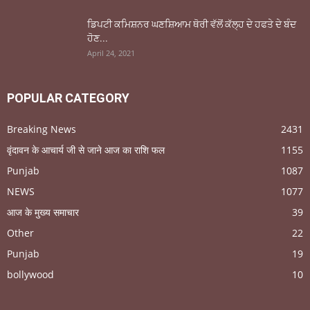
ਡਿਪਟੀ ਕਮਿਸ਼ਨਰ ਘਣਸ਼ਿਆਮ ਥੋਰੀ ਵੱਲੋਂ ਕੱਲ੍ਹ ਦੇ ਹਫਤੇ ਦੇ ਬੰਦ
ਹੋਣ...
April 24, 2021
POPULAR CATEGORY
Breaking News
2431
वृंदावन के आचार्य जी से जाने आज का राशि फल
1155
Punjab
1087
NEWS
1077
आज के मुख्य समाचार
39
Other
22
Punjab
19
bollywood
10