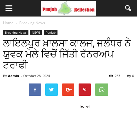
Home
Breaking News
Breaking News
NEWS
Punjab
ਲਾਇਲਪੁਰ ਖ਼ਾਲਸਾ ਕਾਲਜ, ਜਲੰਧਰ ਨੇ
ਯੁਵਕ ਮੇਲੇ ਵਿਚੋਂ ਜਿੱਤੀ ਰੱਨਰਅਪ
ਟਰਾਫੀ
By
Admin
-
October 28, 2024
233
0
tweet