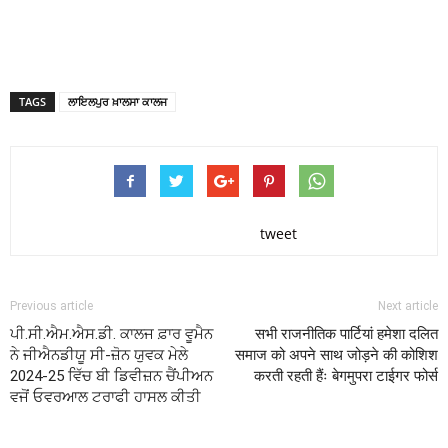
TAGS
ਲਾਇਲਪੁਰ ਖ਼ਾਲਸਾ ਕਾਲਜ
tweet
Previous article
Next article
ਪੀ.ਸੀ.ਐਮ.ਐਸ.ਡੀ. ਕਾਲਜ ਫ਼ਾਰ ਵੂਮੈਨ
सभी राजनीतिक पार्टियां हमेशा दलित
ਨੇ ਜੀਐਨਡੀਯੂ ਸੀ-ਜ਼ੋਨ ਯੁਵਕ ਮੇਲੇ
समाज को अपने साथ जोड़ने की कोशिश
2024-25 ਵਿੱਚ ਬੀ ਡਿਵੀਜ਼ਨ ਚੈਂਪੀਅਨ
करती रहती हैंः बेगमुपरा टाईगर फोर्स
ਵਜੋਂ ਓਵਰਆਲ ਟਰਾਫੀ ਹਾਸਲ ਕੀਤੀ