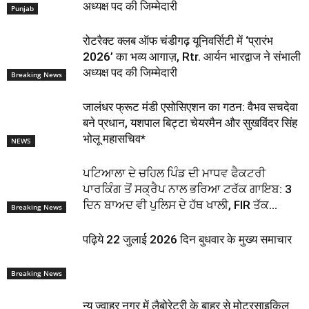
अध्यक्ष पद की जिम्मेदारी
Punjab
रोटरैक्ट क्लब ऑफ चंडीगढ़ यूनिवर्सिटी में ‘प्रारंभ
2026’ का भव्य आगाज़, Rtr. आर्यन भारद्वाज ने संभाली
अध्यक्ष पद की जिम्मेदारी
Breaking News
जालंधर फ्रूट मंडी एसोसिएशन का गठन: वैभव सचदेवा
बने प्रधान, यशपाल बिट्टा चेयरमैन और सुखविंदर सिंह
भोलू महासचिव*
NEWS
ਪਟਿਆਲਾ ਦੇ ਚਹਿਲ ਪਿੰਡ ਦੀ ਮਾਧਵ ਫੈਕਟਰੀ
ਪਾਰਕਿੰਗ ਤੋਂ ਸਕ੍ਰੈਪ ਨਾਲ ਭਰਿਆ ਟਰੱਕ ਗਾਇਬ: 3
ਦਿਨ ਬਾਅਦ ਵੀ ਪੁਲਿਸ ਦੇ ਹੱਥ ਖਾਲੀ, FIR ਤੱਕ...
Breaking News
पढ़िये 22 जुलाई 2026 दिन बुधवार के मुख्य समाचार
Breaking News
न्यू ज्वाहर नगर में लैबोरेट्री के बाहर से मोटरसाइकिल