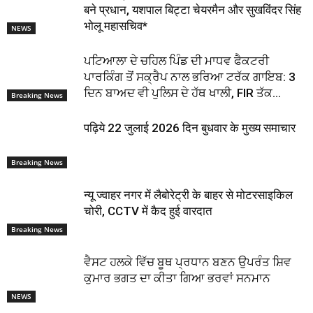
बने प्रधान, यशपाल बिट्टा चेयरमैन और सुखविंदर सिंह
भोलू महासचिव*
NEWS
ਪਟਿਆਲਾ ਦੇ ਚਹਿਲ ਪਿੰਡ ਦੀ ਮਾਧਵ ਫੈਕਟਰੀ
ਪਾਰਕਿੰਗ ਤੋਂ ਸਕ੍ਰੈਪ ਨਾਲ ਭਰਿਆ ਟਰੱਕ ਗਾਇਬ: 3
ਦਿਨ ਬਾਅਦ ਵੀ ਪੁਲਿਸ ਦੇ ਹੱਥ ਖਾਲੀ, FIR ਤੱਕ...
Breaking News
पढ़िये 22 जुलाई 2026 दिन बुधवार के मुख्य समाचार
Breaking News
न्यू ज्वाहर नगर में लैबोरेट्री के बाहर से मोटरसाइकिल
चोरी, CCTV में कैद हुई वारदात
Breaking News
ਵੈਸਟ ਹਲਕੇ ਵਿੱਚ ਬੂਥ ਪ੍ਰਧਾਨ ਬਣਨ ਉਪਰੰਤ ਸ਼ਿਵ
ਕੁਮਾਰ ਭਗਤ ਦਾ ਕੀਤਾ ਗਿਆ ਭਰਵਾਂ ਸਨਮਾਨ
NEWS