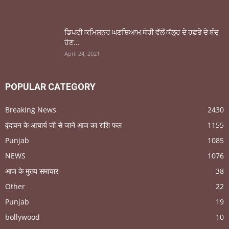
ਡਿਪਟੀ ਕਮਿਸ਼ਨਰ ਘਣਸ਼ਿਆਮ ਥੋਰੀ ਵੱਲੋਂ ਕੱਲ੍ਹ ਦੇ ਹਫਤੇ ਦੇ ਬੰਦ
ਹੋਣ...
April 24, 2021
POPULAR CATEGORY
Breaking News
2430
वृंदावन के आचार्य जी से जाने आज का राशि फल
1155
Punjab
1085
NEWS
1076
आज के मुख्य समाचार
38
Other
22
Punjab
19
bollywood
10