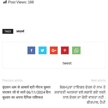
Post Views:
166
TAGS
छात्राओं
tweet
Previous article
Next article
वृंदावन धाम से आचार्य श्री नीरज कुमार
ਬੇਗਮਪੁਰਾ ਟਾਇਗਰ ਫੋਰਸ ਦੇ ਨਾਮ ਤੇ
पाराशर जी से जानें 06/11/2024 दिन
ਸ਼ਰਾਰਤੀ ਅਨਸਰਾ ਵਲੋ ਲਗਾਏ ਗਏ ਧਰਨੇ
बुधवार का अपना दैनिक राशिफल
ਨਾਲ ਫੋਰਸ ਦਾ ਕੋਈ ਵਾਸਤਾ ਨਹੀ :
ਬੀਰਪਾਲ, ਹੈਪੀ