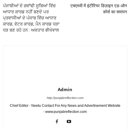
ਪੰਜਾਬੀਆਂ ਦੇ ਗਵਾਂਢੀ ਸੂਬਿਆਂ ਵਿੱਚ
एचएमवी में इंटीरियर डिज़ाइन एड-ऑन
ਆਧਾਰ ਕਾਰਡ ਨਹੀਂ ਬਣਦੇ ਪਰ
कोर्स का समापन
ਪ੍ਰਵਾਸੀਆਂ ਦੇ ਪੰਜਾਬ ਵਿੱਚ ਆਧਾਰ
ਕਾਰਡ, ਵੋਟਰ ਕਾਰਡ, ਪੈਨ ਕਾਰਡ ਧੜਾ
ਧੜ ਬਣ ਰਹੇ ਹਨ : ਅਵਤਾਰ ਭੀਖੋਵਾਲ
Admin
http://punjabreflection.com
Chief Editor - Neetu Contact For Any News and Advertisement Website
- www.punjabreflection.com