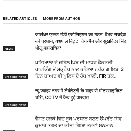
RELATED ARTICLES
MORE FROM AUTHOR
जालंधर फ्रूट मंडी एसोसिएशन का गठन: वैभव सचदेवा
बने प्रधान, यशपाल बिट्टा चेयरमैन और सुखविंदर सिंह
भोलू महासचिव*
NEWS
ਪਟਿਆਲਾ ਦੇ ਚਹਿਲ ਪਿੰਡ ਦੀ ਮਾਧਵ ਫੈਕਟਰੀ
ਪਾਰਕਿੰਗ ਤੋਂ ਸਕ੍ਰੈਪ ਨਾਲ ਭਰਿਆ ਟਰੱਕ ਗਾਇਬ: 3
ਦਿਨ ਬਾਅਦ ਵੀ ਪੁਲਿਸ ਦੇ ਹੱਥ ਖਾਲੀ, FIR ਤੱਕ...
Breaking News
न्यू ज्वाहर नगर में लैबोरेट्री के बाहर से मोटरसाइकिल
चोरी, CCTV में कैद हुई वारदात
Breaking News
ਵੈਸਟ ਹਲਕੇ ਵਿੱਚ ਬੂਥ ਪ੍ਰਧਾਨ ਬਣਨ ਉਪਰੰਤ ਸ਼ਿਵ
ਕੁਮਾਰ ਭਗਤ ਦਾ ਕੀਤਾ ਗਿਆ ਭਰਵਾਂ ਸਨਮਾਨ