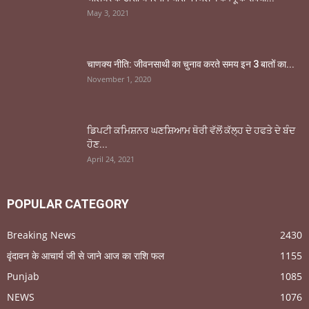
May 3, 2021
चाणक्य नीति: जीवनसाथी का चुनाव करते समय इन 3 बातों का...
November 1, 2020
ਡਿਪਟੀ ਕਮਿਸ਼ਨਰ ਘਣਸ਼ਿਆਮ ਥੋਰੀ ਵੱਲੋਂ ਕੱਲ੍ਹ ਦੇ ਹਫਤੇ ਦੇ ਬੰਦ
ਹੋਣ...
April 24, 2021
POPULAR CATEGORY
Breaking News
2430
वृंदावन के आचार्य जी से जाने आज का राशि फल
1155
Punjab
1085
NEWS
1076