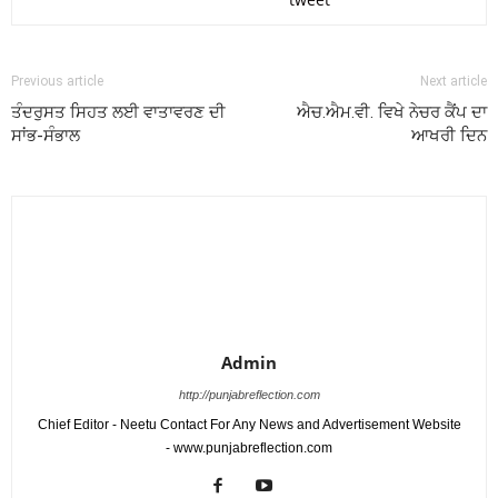
Previous article
Next article
ਤੰਦਰੁਸਤ ਸਿਹਤ ਲਈ ਵਾਤਾਵਰਣ ਦੀ
ਐਚ.ਐਮ.ਵੀ. ਵਿਖੇ ਨੇਚਰ ਕੈਂਪ ਦਾ
ਸਾਂਭ-ਸੰਭਾਲ
ਆਖਰੀ ਦਿਨ
Admin
http://punjabreflection.com
Chief Editor - Neetu Contact For Any News and Advertisement Website
- www.punjabreflection.com