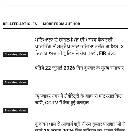
RELATED ARTICLES
MORE FROM AUTHOR
ਪਟਿਆਲਾ ਦੇ ਚਹਿਲ ਪਿੰਡ ਦੀ ਮਾਧਵ ਫੈਕਟਰੀ
ਪਾਰਕਿੰਗ ਤੋਂ ਸਕ੍ਰੈਪ ਨਾਲ ਭਰਿਆ ਟਰੱਕ ਗਾਇਬ: 3
ਦਿਨ ਬਾਅਦ ਵੀ ਪੁਲਿਸ ਦੇ ਹੱਥ ਖਾਲੀ, FIR ਤੱਕ...
Breaking News
पढ़िये 22 जुलाई 2026 दिन बुधवार के मुख्य समाचार
Breaking News
न्यू ज्वाहर नगर में लैबोरेट्री के बाहर से मोटरसाइकिल
चोरी, CCTV में कैद हुई वारदात
Breaking News
वृन्दावन धाम से आचार्य श्री नीरज कुमार पाराशर जी से
जाने 18 जुलाई 2026 दिन शनिवार का अपना दैनिक