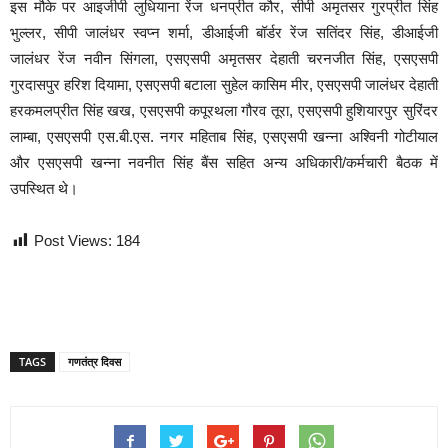
इस मौके पर आइजीपी लुधियाना रेंज धनप्रीत कौर, सीपी अमृतसर गुरप्रीत सिंह
भुल्लर, सीपी जालंधर स्वप्न शर्मा, डीआईजी बॉर्डर रेंज सतिंदर सिंह, डीआईजी
जालंधर रेंज नवीन सिंगला, एसएसपी अमृतसर देहाती चरनजीत सिंह, एसएसपी
गुरदासपुर हरिश दियामा, एसएसपी बटाला सुहेल कासिम मीर, एसएसपी जालंधर देहाती
हरकमलप्रीत सिंह खख, एसएसपी कपूरथला गौरव तूरा, एसएसपी हुशियारपुर सुरिंदर
लाम्बा, एसएसपी एस.बी.एस. नगर महिताब सिंह, एसएसपी खन्ना अश्विनी गोटीयाल
और एसएसपी खन्ना नवनीत सिंह बैंस सहित अन्य अधिकारी/कर्मचारी बैठक में
उपस्थित थे।
Post Views:
184
TAGS
गणतंत्र दिवस