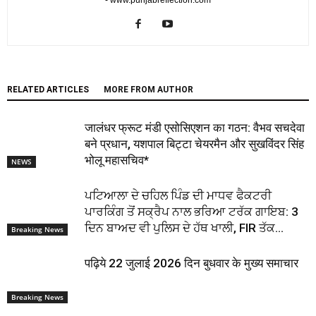
RELATED ARTICLES
MORE FROM AUTHOR
जालंधर फ्रूट मंडी एसोसिएशन का गठन: वैभव सचदेवा
बने प्रधान, यशपाल बिट्टा चेयरमैन और सुखविंदर सिंह
भोलू महासचिव*
NEWS
ਪਟਿਆਲਾ ਦੇ ਚਹਿਲ ਪਿੰਡ ਦੀ ਮਾਧਵ ਫੈਕਟਰੀ
ਪਾਰਕਿੰਗ ਤੋਂ ਸਕ੍ਰੈਪ ਨਾਲ ਭਰਿਆ ਟਰੱਕ ਗਾਇਬ: 3
ਦਿਨ ਬਾਅਦ ਵੀ ਪੁਲਿਸ ਦੇ ਹੱਥ ਖਾਲੀ, FIR ਤੱਕ...
Breaking News
पढ़िये 22 जुलाई 2026 दिन बुधवार के मुख्य समाचार
Breaking News