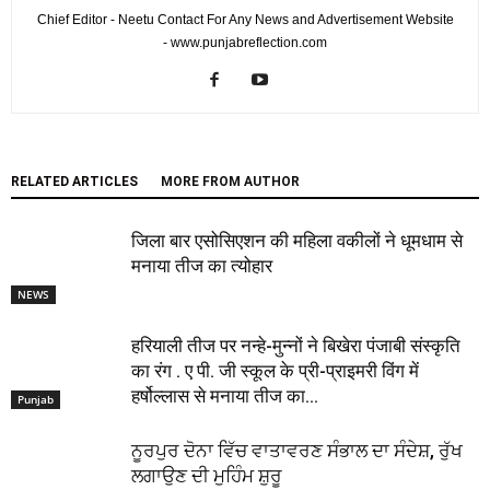
Chief Editor - Neetu Contact For Any News and Advertisement Website
- www.punjabreflection.com
RELATED ARTICLES
MORE FROM AUTHOR
जिला बार एसोसिएशन की महिला वकीलों ने धूमधाम से
मनाया तीज का त्योहार
NEWS
हरियाली तीज पर नन्हे-मुन्नों ने बिखेरा पंजाबी संस्कृति
का रंग . ए पी. जी स्कूल के प्री-प्राइमरी विंग में
हर्षोल्लास से मनाया तीज का...
Punjab
ਨੂਰਪੁਰ ਦੋਨਾ ਵਿੱਚ ਵਾਤਾਵਰਣ ਸੰਭਾਲ ਦਾ ਸੰਦੇਸ਼, ਰੁੱਖ
ਲਗਾਉਣ ਦੀ ਮੁਹਿੰਮ ਸ਼ੁਰੂ