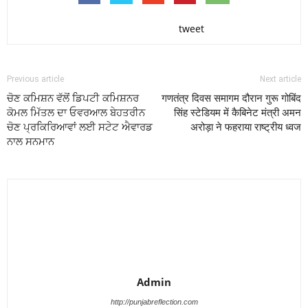
tweet
Previous article
Next article
ਚੋਣ ਕਮਿਸ਼ਨ ਵੱਲੋਂ ਡਿਪਟੀ ਕਮਿਸ਼ਨਰ
गणतंत्र दिवस समागम दौरान गुरू गोबिंद
ਕੋਮਲ ਮਿੱਤਲ ਦਾ ਓਵਰਆਲ ਬੇਹਤਰੀਨ
सिंह स्टेडियम में कैबिनेट मंत्री अमन
ਚੋਣ ਪ੍ਰਕਿਰਿਆਵਾਂ ਲਈ ਸਟੇਟ ਐਵਾਰਡ
अरोड़ा ने फहराया राष्ट्रीय ध्वज
ਨਾਲ ਸਨਮਾਨ
Admin
http://punjabreflection.com