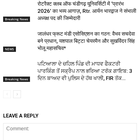
रोटरैक्ट क्लब ऑफ चंडीगढ़ यूनिवर्सिटी में ‘प्रारंभ
2026’ का भव्य आगाज़, Rtr. आर्यन भारद्वाज ने संभाली
अध्यक्ष पद की जिम्मेदारी
Breaking News
जालंधर फ्रूट मंडी एसोसिएशन का गठन: वैभव सचदेवा
बने प्रधान, यशपाल बिट्टा चेयरमैन और सुखविंदर सिंह
भोलू महासचिव*
NEWS
ਪਟਿਆਲਾ ਦੇ ਚਹਿਲ ਪਿੰਡ ਦੀ ਮਾਧਵ ਫੈਕਟਰੀ
ਪਾਰਕਿੰਗ ਤੋਂ ਸਕ੍ਰੈਪ ਨਾਲ ਭਰਿਆ ਟਰੱਕ ਗਾਇਬ: 3
ਦਿਨ ਬਾਅਦ ਵੀ ਪੁਲਿਸ ਦੇ ਹੱਥ ਖਾਲੀ, FIR ਤੱਕ...
Breaking News
LEAVE A REPLY