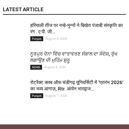
LATEST ARTICLE
हरियाली तीज पर नन्हे-मुन्नों ने बिखेरा पंजाबी संस्कृति का
रंग . ए पी. जी...
August 8, 2026
Punjab
ਨੂਰਪੁਰ ਦੋਨਾ ਵਿੱਚ ਵਾਤਾਵਰਣ ਸੰਭਾਲ ਦਾ ਸੰਦੇਸ਼, ਰੁੱਖ
ਲਗਾਉਣ ਦੀ ਮੁਹਿੰਮ ਸ਼ੁਰੂ
August 8, 2026
NEWS
रोटरैक्ट क्लब ऑफ चंडीगढ़ यूनिवर्सिटी में ‘प्रारंभ 2026’
का भव्य आगाज़, Rtr. आर्यन भारद्वाज...
August 7, 2026
Punjab