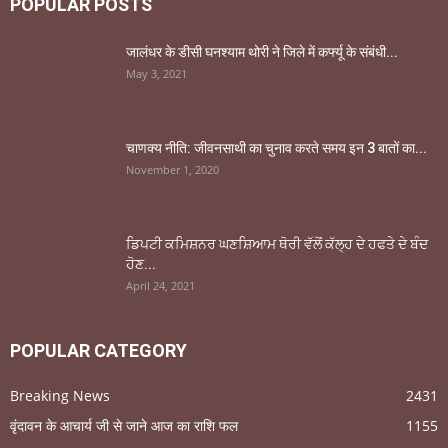
POPULAR POSTS
जालंधर के डीसी घनश्याम थोरी ने जिले में कर्फ्यू के संबंधी...
May 3, 2021
चाणक्य नीति: जीवनसाथी का चुनाव करते समय इन 3 बातों का...
November 1, 2020
ਡਿਪਟੀ ਕਮਿਸ਼ਨਰ ਘਣਸ਼ਿਆਮ ਥੋਰੀ ਵੱਲੋਂ ਕੱਲ੍ਹ ਦੇ ਹਫਤੇ ਦੇ ਬੰਦ
ਹੋਣ...
April 24, 2021
POPULAR CATEGORY
Breaking News
2431
वृंदावन के आचार्य जी से जाने आज का राशि फल
1155