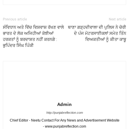
Previous article
Next article
ਸੰਵਿਧਾਨ ਅਤੇ ਵਿੱਚ ਵਿਸ਼ਵਾਸ਼ ਰੱਖਣ ਵਾਲੇ
ਥਾਣਾ ਗੜ੍ਹਦੀਵਾਲਾ ਦੀ ਪੁਲਿਸ ਨੇ ਚੋਰੀ
ਭਾਰਤ ਦੇ ਲੋਕ ਅਜਿਹੀਆਂ ਕੋਝੀਆਂ
ਦੇ ਪੰਜ ਮੋਟਰਸਾਈਕਲਾਂ ਸਮੇਤ ਤਿੰਨ
ਹਰਕਤਾਂ ਨੂੰ ਬਰਦਾਸ਼ਤ ਨਹੀਂ ਕਰਨਗੇ :
ਵਿਅਕਤੀਆਂ ਨੂੰ ਕੀਤਾ ਕਾਬੂ
ਭੁਪਿੰਦਰ ਸਿੰਘ ਪਿੰਕੀ
Admin
http://punjabreflection.com
Chief Editor - Neetu Contact For Any News and Advertisement Website
- www.punjabreflection.com