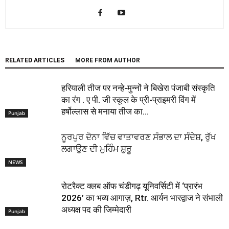
RELATED ARTICLES
MORE FROM AUTHOR
हरियाली तीज पर नन्हे-मुन्नों ने बिखेरा पंजाबी संस्कृति
का रंग . ए पी. जी स्कूल के प्री-प्राइमरी विंग में
हर्षोल्लास से मनाया तीज का...
Punjab
ਨੂਰਪੁਰ ਦੋਨਾ ਵਿੱਚ ਵਾਤਾਵਰਣ ਸੰਭਾਲ ਦਾ ਸੰਦੇਸ਼, ਰੁੱਖ
ਲਗਾਉਣ ਦੀ ਮੁਹਿੰਮ ਸ਼ੁਰੂ
NEWS
रोटरैक्ट क्लब ऑफ चंडीगढ़ यूनिवर्सिटी में ‘प्रारंभ
2026’ का भव्य आगाज़, Rtr. आर्यन भारद्वाज ने संभाली
अध्यक्ष पद की जिम्मेदारी
Punjab