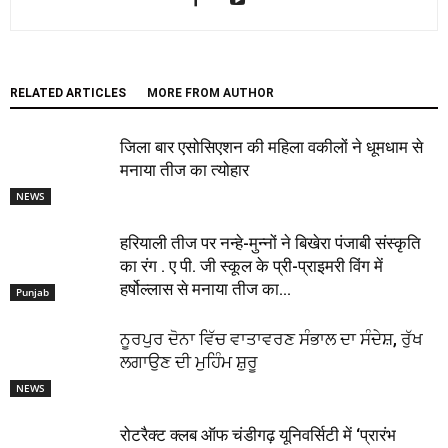
RELATED ARTICLES
MORE FROM AUTHOR
जिला बार एसोसिएशन की महिला वकीलों ने धूमधाम से
मनाया तीज का त्योहार
NEWS
हरियाली तीज पर नन्हे-मुन्नों ने बिखेरा पंजाबी संस्कृति
का रंग . ए पी. जी स्कूल के प्री-प्राइमरी विंग में
हर्षोल्लास से मनाया तीज का...
Punjab
ਨੂਰਪੁਰ ਦੋਨਾ ਵਿੱਚ ਵਾਤਾਵਰਣ ਸੰਭਾਲ ਦਾ ਸੰਦੇਸ਼, ਰੁੱਖ
ਲਗਾਉਣ ਦੀ ਮੁਹਿੰਮ ਸ਼ੁਰੂ
NEWS
रोटरैक्ट क्लब ऑफ चंडीगढ़ यूनिवर्सिटी में ‘प्रारंभ