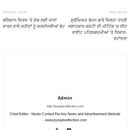
Previous article
Next article
ਬਲਿਦਾਨ ਦਿਵਸ ‘ਤੇ ਦੇਸ਼ ਲਈ ਜਾਨਾਂ
ਸੁਰੱਖਿਅਤ ਭੋਜਨ ਬਾਰੇ ਜ਼ਿਲ੍ਹਾ ਪੱਧਰੀ
ਵਾਰਨ ਵਾਲੇ ਸ਼ਹੀਦਾਂ ਨੂੰ ਸ਼ਰਧਾਂਜਲੀਆਂ ਭੇਟ
ਸਲਾਹਕਾਰ ਕਮੇਟੀ ਦੀ ਮੀਟਿੰਗ ’ਚ ਈਟ
ਰਾਈਟ ਪਹਿਲਕਦਮੀਆਂ ’ਤੇ ਵਿਚਾਰ-
ਵਟਾਂਦਰਾ
Admin
http://punjabreflection.com
Chief Editor - Neetu Contact For Any News and Advertisement Website
- www.punjabreflection.com