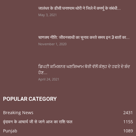
जालंधर के डीसी घनश्याम थोरी ने जिले में कर्फ्यू के संबंधी...
May 3, 2021
चाणक्य नीति: जीवनसाथी का चुनाव करते समय इन 3 बातों का...
November 1, 2020
ਡਿਪਟੀ ਕਮਿਸ਼ਨਰ ਘਣਸ਼ਿਆਮ ਥੋਰੀ ਵੱਲੋਂ ਕੱਲ੍ਹ ਦੇ ਹਫਤੇ ਦੇ ਬੰਦ
ਹੋਣ...
April 24, 2021
POPULAR CATEGORY
Breaking News
2431
वृंदावन के आचार्य जी से जाने आज का राशि फल
1155
Punjab
1089