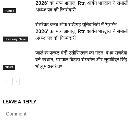
2026’ का भव्य आगाज़, Rtr. आर्यन भारद्वाज ने संभाली
अध्यक्ष पद की जिम्मेदारी
Punjab
रोटरैक्ट क्लब ऑफ चंडीगढ़ यूनिवर्सिटी में ‘प्रारंभ
2026’ का भव्य आगाज़, Rtr. आर्यन भारद्वाज ने संभाली
अध्यक्ष पद की जिम्मेदारी
Breaking News
जालंधर फ्रूट मंडी एसोसिएशन का गठन: वैभव सचदेवा
बने प्रधान, यशपाल बिट्टा चेयरमैन और सुखविंदर सिंह
भोलू महासचिव*
NEWS
LEAVE A REPLY