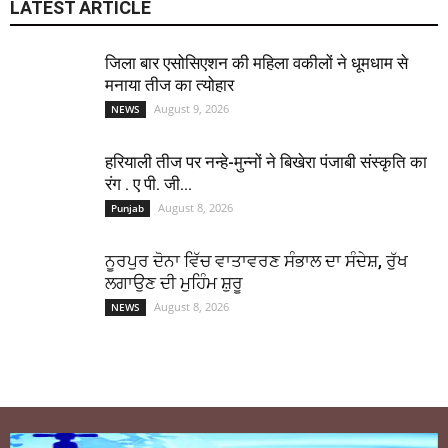
LATEST ARTICLE
जिला बार एसोसिएशन की महिला वकीलों ने धूमधाम से
मनाया तीज का त्योहार
August 9, 2026
NEWS
हरियाली तीज पर नन्हे-मुन्नों ने बिखेरा पंजाबी संस्कृति का
रंग . ए पी. जी...
August 8, 2026
Punjab
ਨੂਰਪੁਰ ਦੋਨਾ ਵਿੱਚ ਵਾਤਾਵਰਣ ਸੰਭਾਲ ਦਾ ਸੰਦੇਸ਼, ਰੁੱਖ
ਲਗਾਉਣ ਦੀ ਮੁਹਿੰਮ ਸ਼ੁਰੂ
August 8, 2026
NEWS