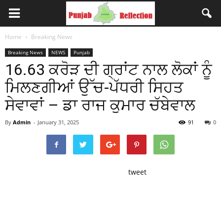
Home
Breaking News
Breaking News
NEWS
Punjab
16.63 ਕਰੋੜ ਦੀ ਗ੍ਰਾਂਟ ਨਾਲ ਲੋਕਾਂ ਨੂੰ
ਮਿਲਣਗੀਆਂ ਉੱਚ-ਪੱਧਰੀ ਸਿਹਤ
ਸੇਵਾਵਾਂ – ਡਾ ਰਾਜ ਕੁਮਾਰ ਚੱਬੇਵਾਲ
By
Admin
-
January 31, 2025
91
0
tweet