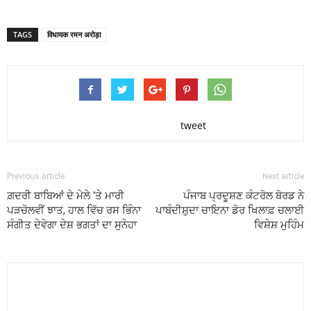
TAGS
विधायक रमन अरोड़ा
tweet
Previous article
Next article
ਗ਼ਦਰੀ ਬਾਬਿਆਂ ਦੇ ਮੇਲੇ ‘ਤੇ ਮਾਰੀ
ਪੰਜਾਬ ਪ੍ਰਦੂਸ਼ਣ ਕੰਟਰੋਲ ਬੋਰਡ ਨੇ
ਪੜਚੋਲਵੀਂ ਝਾਤ, ਹਾਲ ਵਿੱਚ ਰਸ ਭਿੰਨਾ
ਪਾਬੰਦੀਸ਼ੁਦਾ ਚਾਇਨਾ ਡੋਰ ਖਿਲਾਫ਼ ਚਲਾਈ
ਸੰਗੀਤ ਦੇਵੇਗਾ ਦੇਸ਼ ਭਗਤਾਂ ਦਾ ਸੁਨੇਹਾ
ਵਿਸ਼ੇਸ਼ ਮੁਹਿੰਮ