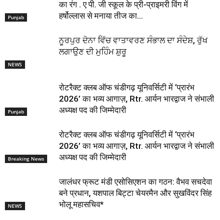
का रंग . ए पी. जी स्कूल के प्री-प्राइमरी विंग में
हर्षोल्लास से मनाया तीज का...
Punjab
ਨੂਰਪੁਰ ਦੋਨਾ ਵਿੱਚ ਵਾਤਾਵਰਣ ਸੰਭਾਲ ਦਾ ਸੰਦੇਸ਼, ਰੁੱਖ
ਲਗਾਉਣ ਦੀ ਮੁਹਿੰਮ ਸ਼ੁਰੂ
NEWS
रोटरैक्ट क्लब ऑफ चंडीगढ़ यूनिवर्सिटी में ‘प्रारंभ
2026’ का भव्य आगाज़, Rtr. आर्यन भारद्वाज ने संभाली
अध्यक्ष पद की जिम्मेदारी
Punjab
रोटरैक्ट क्लब ऑफ चंडीगढ़ यूनिवर्सिटी में ‘प्रारंभ
2026’ का भव्य आगाज़, Rtr. आर्यन भारद्वाज ने संभाली
अध्यक्ष पद की जिम्मेदारी
Breaking News
जालंधर फ्रूट मंडी एसोसिएशन का गठन: वैभव सचदेवा
बने प्रधान, यशपाल बिट्टा चेयरमैन और सुखविंदर सिंह
भोलू महासचिव*
NEWS