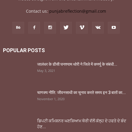
Contact us:
punjabreflection@gmail.com
POPULAR POSTS
जालंधर के डीसी घनश्याम थोरी ने जिले में कर्फ्यू के संबंधी...
May 3, 2021
चाणक्य नीति: जीवनसाथी का चुनाव करते समय इन 3 बातों का...
November 1, 2020
ਡਿਪਟੀ ਕਮਿਸ਼ਨਰ ਘਣਸ਼ਿਆਮ ਥੋਰੀ ਵੱਲੋਂ ਕੱਲ੍ਹ ਦੇ ਹਫਤੇ ਦੇ ਬੰਦ
ਹੋਣ...