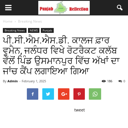
Home
Breaking News
Breaking News
NEWS
Punjab
ਪੀ.ਸੀ.ਐਮ.ਐਸ.ਡੀ. ਕਾਲਜ ਫ਼ਾਰ
ਵੂਮੈਨ, ਜਲੰਧਰ ਵਿਖੇ ਰੋਟਰੈਕਟ ਕਲੱਬ
ਵੱਲੋਂ ਪਿੰਡ ਉਸਮਾਨਪੁਰ ਵਿੱਚ ਅੱਖਾਂ ਦਾ
ਜਾਂਚ ਕੈਂਪ ਲਗਾਇਆ ਗਿਆ
By
Admin
-
February 1, 2025
186
0
tweet