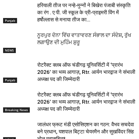
हरियाली तीज पर नन्हे-मुन्नों ने बिखेरा पंजाबी संस्कृति
का रंग . ए पी. जी स्कूल के प्री-प्राइमरी विंग में
हर्षोल्लास से मनाया तीज का...
Punjab
ਨੂਰਪੁਰ ਦੋਨਾ ਵਿੱਚ ਵਾਤਾਵਰਣ ਸੰਭਾਲ ਦਾ ਸੰਦੇਸ਼, ਰੁੱਖ
ਲਗਾਉਣ ਦੀ ਮੁਹਿੰਮ ਸ਼ੁਰੂ
NEWS
रोटरैक्ट क्लब ऑफ चंडीगढ़ यूनिवर्सिटी में ‘प्रारंभ
2026’ का भव्य आगाज़, Rtr. आर्यन भारद्वाज ने संभाली
अध्यक्ष पद की जिम्मेदारी
Punjab
रोटरैक्ट क्लब ऑफ चंडीगढ़ यूनिवर्सिटी में ‘प्रारंभ
2026’ का भव्य आगाज़, Rtr. आर्यन भारद्वाज ने संभाली
अध्यक्ष पद की जिम्मेदारी
Breaking News
जालंधर फ्रूट मंडी एसोसिएशन का गठन: वैभव सचदेवा
बने प्रधान, यशपाल बिट्टा चेयरमैन और सुखविंदर सिंह
भोलू महासचिव*