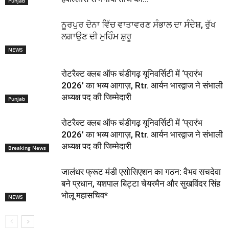
Punjab
ਨੂਰਪੁਰ ਦੋਨਾ ਵਿੱਚ ਵਾਤਾਵਰਣ ਸੰਭਾਲ ਦਾ ਸੰਦੇਸ਼, ਰੁੱਖ
ਲਗਾਉਣ ਦੀ ਮੁਹਿੰਮ ਸ਼ੁਰੂ
NEWS
रोटरैक्ट क्लब ऑफ चंडीगढ़ यूनिवर्सिटी में ‘प्रारंभ
2026’ का भव्य आगाज़, Rtr. आर्यन भारद्वाज ने संभाली
अध्यक्ष पद की जिम्मेदारी
Punjab
रोटरैक्ट क्लब ऑफ चंडीगढ़ यूनिवर्सिटी में ‘प्रारंभ
2026’ का भव्य आगाज़, Rtr. आर्यन भारद्वाज ने संभाली
अध्यक्ष पद की जिम्मेदारी
Breaking News
जालंधर फ्रूट मंडी एसोसिएशन का गठन: वैभव सचदेवा
बने प्रधान, यशपाल बिट्टा चेयरमैन और सुखविंदर सिंह
भोलू महासचिव*
NEWS