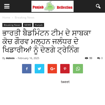
Home
Breaking News
Breaking News
NEWS
Punjab
ਭਾਰਤੀ ਬੈਡਮਿੰਟਨ ਟੀਮ ਦੇ ਸਾਬਕਾ
ਕੋਚ ਗੌਰਵ ਮਲ੍ਹਨ ਜਲੰਧਰ ਦੇ
ਖਿਡਾਰੀਆਂ ਨੂੰ ਦੇਣਗੇ ਟ੍ਰੇਨਿੰਗ
By
Admin
-
February 16, 2025
99
0
tweet