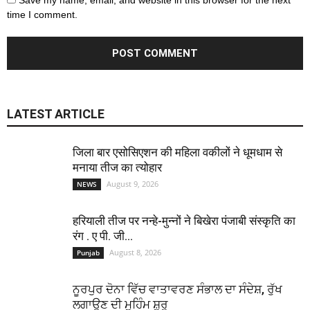
Save my name, email, and website in this browser for the next
time I comment.
LATEST ARTICLE
जिला बार एसोसिएशन की महिला वकीलों ने धूमधाम से
मनाया तीज का त्योहार
August 9, 2026
NEWS
हरियाली तीज पर नन्हे-मुन्नों ने बिखेरा पंजाबी संस्कृति का
रंग . ए पी. जी...
August 8, 2026
Punjab
ਨੂਰਪੁਰ ਦੋਨਾ ਵਿੱਚ ਵਾਤਾਵਰਣ ਸੰਭਾਲ ਦਾ ਸੰਦੇਸ਼, ਰੁੱਖ
ਲਗਾਉਣ ਦੀ ਮੁਹਿੰਮ ਸ਼ੁਰੂ