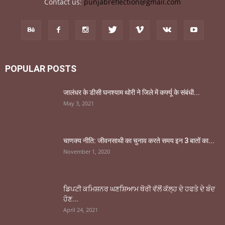
Contact us:
punjabreflection@gmail.com
POPULAR POSTS
जालंधर के डीसी घनश्याम थोरी ने जिले में कर्फ्यू के संबंधी...
May 3, 2021
चाणक्य नीति: जीवनसाथी का चुनाव करते समय इन 3 बातों का...
November 1, 2020
ਡਿਪਟੀ ਕਮਿਸ਼ਨਰ ਘਣਸ਼ਿਆਮ ਥੋਰੀ ਵੱਲੋਂ ਕੱਲ੍ਹ ਦੇ ਹਫਤੇ ਦੇ ਬੰਦ
ਹੋਣ...
April 24, 2021