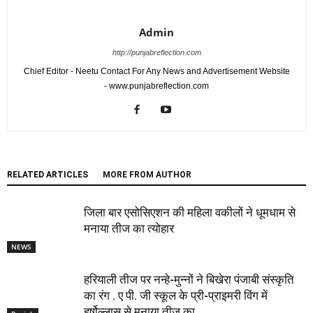
Admin
http://punjabreflection.com
Chief Editor - Neetu Contact For Any News and Advertisement Website
- www.punjabreflection.com
RELATED ARTICLES
MORE FROM AUTHOR
जिला बार एसोसिएशन की महिला वकीलों ने धूमधाम से
मनाया तीज का त्योहार
NEWS
हरियाली तीज पर नन्हे-मुन्नों ने बिखेरा पंजाबी संस्कृति
का रंग . ए पी. जी स्कूल के प्री-प्राइमरी विंग में
हर्षोल्लास से मनाया तीज का...