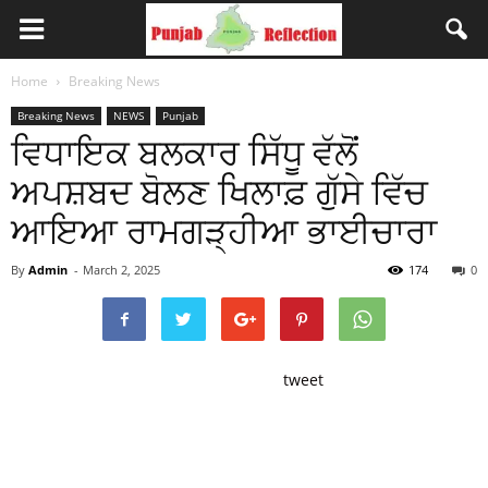
Home
Breaking News
Breaking News
NEWS
Punjab
ਵਿਧਾਇਕ ਬਲਕਾਰ ਸਿੱਧੂ ਵੱਲੋਂ
ਅਪਸ਼ਬਦ ਬੋਲਣ ਖਿਲਾਫ਼ ਗੁੱਸੇ ਵਿੱਚ
ਆਇਆ ਰਾਮਗੜ੍ਹੀਆ ਭਾਈਚਾਰਾ
By
Admin
-
March 2, 2025
174
0
tweet