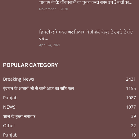
चाणक्य नीति: जीवनसाथी का चुनाव करते समय इन 3 बातों का...
November 1, 2020
ਡਿਪਟੀ ਕਮਿਸ਼ਨਰ ਘਣਸ਼ਿਆਮ ਥੋਰੀ ਵੱਲੋਂ ਕੱਲ੍ਹ ਦੇ ਹਫਤੇ ਦੇ ਬੰਦ
ਹੋਣ...
April 24, 2021
POPULAR CATEGORY
Breaking News
2431
वृंदावन के आचार्य जी से जाने आज का राशि फल
1155
Punjab
1087
NEWS
1077
आज के मुख्य समाचार
39
Other
22
Punjab
19