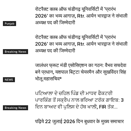
रोटरैक्ट क्लब ऑफ चंडीगढ़ यूनिवर्सिटी में ‘प्रारंभ
2026’ का भव्य आगाज़, Rtr. आर्यन भारद्वाज ने संभाली
अध्यक्ष पद की जिम्मेदारी
Punjab
रोटरैक्ट क्लब ऑफ चंडीगढ़ यूनिवर्सिटी में ‘प्रारंभ
2026’ का भव्य आगाज़, Rtr. आर्यन भारद्वाज ने संभाली
अध्यक्ष पद की जिम्मेदारी
Breaking News
जालंधर फ्रूट मंडी एसोसिएशन का गठन: वैभव सचदेवा
बने प्रधान, यशपाल बिट्टा चेयरमैन और सुखविंदर सिंह
भोलू महासचिव*
NEWS
ਪਟਿਆਲਾ ਦੇ ਚਹਿਲ ਪਿੰਡ ਦੀ ਮਾਧਵ ਫੈਕਟਰੀ
ਪਾਰਕਿੰਗ ਤੋਂ ਸਕ੍ਰੈਪ ਨਾਲ ਭਰਿਆ ਟਰੱਕ ਗਾਇਬ: 3
ਦਿਨ ਬਾਅਦ ਵੀ ਪੁਲਿਸ ਦੇ ਹੱਥ ਖਾਲੀ, FIR ਤੱਕ...
Breaking News
पढ़िये 22 जुलाई 2026 दिन बुधवार के मुख्य समाचार