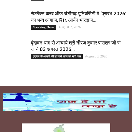
रोटरैक्ट क्लब ऑफ चंडीगढ़ यूनिवर्सिटी में ‘प्रारंभ 2026’
का भव्य आगाज़, Rtr. आर्यन भारद्वाज...
August 7, 2026
Breaking News
वृंदावन धाम से आचार्य श्री नीरज कुमार पाराशर जी से
जाने 03 अगस्त 2026...
August 3, 2026
वृंदावन के आचार्य जी से जाने आज का राशि फल