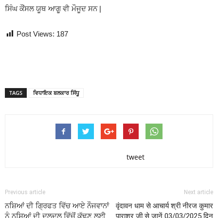
ਸਿੰਘ ਕੌਂਸਲ ਯੂਥ ਆਗੂ ਵੀ ਮੌਜੂਦ ਸਨ |
Post Views:
187
TAGS
ਵਿਧਾਇਕ ਬਲਕਾਰ ਸਿੱਧੂ
tweet
Previous article
Next article
ਨਸ਼ਿਆਂ ਦੀ ਗ੍ਰਿਫਤ ਵਿੱਚ ਆਏ ਨੌਜਵਾਨਾਂ
वृंदावन धाम से आचार्य श्री नीरज कुमार
ਨੂੰ ਨਸ਼ਿਆਂ ਦੀ ਦਲਦਲ ਵਿੱਚੋਂ ਕੱਢਣ ਲਈ
पाराशर जी से जानें 03/03/2025 दिन