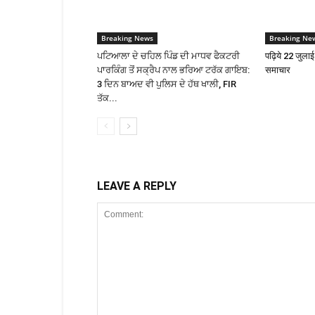
Breaking News
Breaking Ne
ਪਟਿਆਲਾ ਦੇ ਚਹਿਲ ਪਿੰਡ ਦੀ ਮਾਧਵ ਫੈਕਟਰੀ
पढ़िये 22 जुला
ਪਾਰਕਿੰਗ ਤੋਂ ਸਕ੍ਰੈਪ ਨਾਲ ਭਰਿਆ ਟਰੱਕ ਗਾਇਬ:
समाचार
3 ਦਿਨ ਬਾਅਦ ਵੀ ਪੁਲਿਸ ਦੇ ਹੱਥ ਖਾਲੀ, FIR
ਤੱਕ...
LEAVE A REPLY