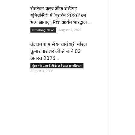
रोटरैक्ट क्लब ऑफ चंडीगढ़
यूनिवर्सिटी में ‘प्रारंभ 2026’ का
भव्य आगाज़, Rtr. आर्यन भारद्वाज...
August 7, 2026
Breaking News
वृंदावन धाम से आचार्य श्री नीरज
कुमार पाराशर जी से जाने 03
अगस्त 2026...
वृंदावन के आचार्य जी से जाने आज का राशि फल
August 3, 2026