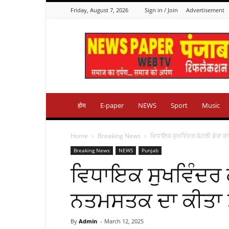
Friday, August 7, 2026
Sign in / Join
Advertisement
Punjab
Reflection
होम
E-paper
NEWS
Sport
Music
Home
Breaking News
ਵਿਧਾਇਕ ਸੁਖਵਿੰਦਰ ਕੋਟਲੀ ਡੇਰਾ ਬ
Breaking News
NEWS
Punjab
ਵਿਧਾਇਕ ਸੁਖਵਿੰਦਰ ਕੋ
ਨਤਮਸਤਕ ਦਾ ਕੀਤਾ
By
Admin
-
March 12, 2025