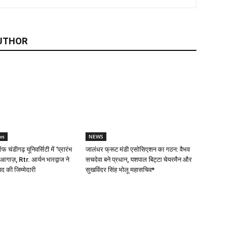
UTHOR
ws
NEWS
 चंडीगढ़ यूनिवर्सिटी में ‘प्रारंभ
जालंधर फ्रूट मंडी एसोसिएशन का गठन: वैभव
आगाज़, Rtr. आर्यन भारद्वाज ने
सचदेवा बने प्रधान, यशपाल बिट्टा चेयरमैन और
पद की जिम्मेदारी
सुखविंदर सिंह भोलू महासचिव*