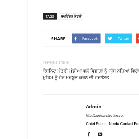
TAGS
ਸੁਖਵਿੰਦਰ ਕੋਟਲੀ
SHARE
Facebook
Twitter
Previous article
ਕੈਬਨਿਟ ਮੰਤਰੀ ਮੁੰਡੀਆਂ ਵਲੋਂ ਵਿਭਾਗਾਂ ਨੂੰ ‘ਯੁੱਧ ਨਸ਼ਿਆਂ ਵਿਰੁੱ
ਮੁਹਿੰਮ ਨੂੰ ਹੋਰ ਮਜ਼ਬੂਤ ਕਰਨ ਦੀ ਹਦਾਇਤ
Admin
http://punjabreflection.com
Chief Editor - Neetu Contact F