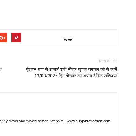
tweet
Next article
ਧ’
वृंदावन धाम से आचार्य श्री नीरज कुमार पाराशर जी से जानें
13/03/2025 दिन वीरवार का अपना दैनिक राशिफल
or Any News and Advertisement Website - www.punjabreflection.com