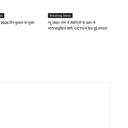
ws
Breaking News
ई 2026 दिन बुधवार के मुख्य
न्यू ज्वाहर नगर में लैबोरेट्री के बाहर से
मोटरसाइकिल चोरी, CCTV में कैद हुई वारदात