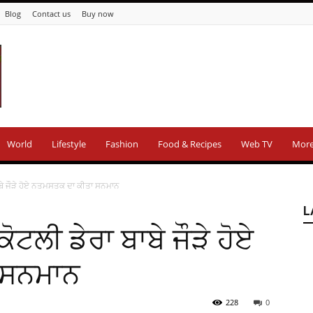
Blog
Contact us
Buy now
World
Lifestyle
Fashion
Food & Recipes
Web TV
Mor
ਾਬੇ ਜੌੜੇ ਹੋਏ ਨਤਮਸਤਕ ਦਾ ਕੀਤਾ ਸਨਮਾਨ
L
ਟਲੀ ਡੇਰਾ ਬਾਬੇ ਜੌੜੇ ਹੋਏ
 ਸਨਮਾਨ
228
0