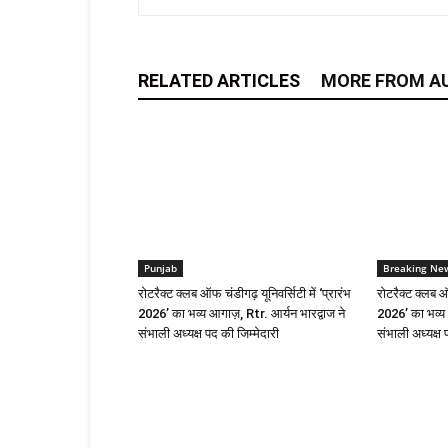
RELATED ARTICLES
MORE FROM A
Punjab
Breaking Ne
रोटरैक्ट क्लब ऑफ चंडीगढ़ यूनिवर्सिटी में ‘प्रारंभ
रोटरैक्ट क्लब ऑफ
2026’ का भव्य आगाज़, Rtr. आर्यन भारद्वाज ने
2026’ का भव्य 
संभाली अध्यक्ष पद की जिम्मेदारी
संभाली अध्यक्ष 