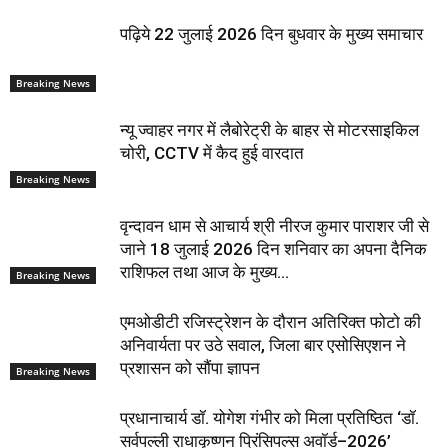
पढ़िये 22 जुलाई 2026 दिन बुधवार के मुख्य समाचार
Breaking News
न्यू ज्वाहर नगर में लैबोरेट्री के बाहर से मोटरसाइकिल
चोरी, CCTV में कैद हुई वारदात
Breaking News
वृन्दावन धाम से आचार्य श्री नीरज कुमार पाराशर जी से
जाने 18 जुलाई 2026 दिन शनिवार का अपना दैनिक
राशिफल तथा आज के मुख्य...
Breaking News
एमओडीटी रजिस्ट्रेशन के दौरान अतिरिक्त फोटो की
अनिवार्यता पर उठे सवाल, जिला बार एसोसिएशन ने
प्रशासन को सौंपा ज्ञापन
Breaking News
प्रधानाचार्य डॉ. योगेश गंभीर को मिला प्रतिष्ठित ‘डॉ.
सर्वपल्ली राधाकृष्णन प्रिंसिपल्स अवॉर्ड–2026’