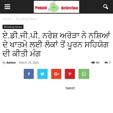
Home
Breaking News
Breaking News
ਏ.ਡੀ.ਜੀ.ਪੀ. ਨਰੇਸ਼ ਅਰੋੜਾ ਨੇ ਨਸ਼ਿਆਂ
ਦੇ ਖਾਤਮੇ ਲਈ ਲੋਕਾਂ ਤੋਂ ਪੂਰਨ ਸਹਿਯੋਗ
ਦੀ ਕੀਤੀ ਮੰਗ
By
Admin
-
March 24, 2025
88
0
tweet