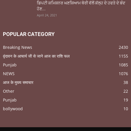
ਡਿਪਟੀ ਕਮਿਸ਼ਨਰ ਘਣਸ਼ਿਆਮ ਥੋਰੀ ਵੱਲੋਂ ਕੱਲ੍ਹ ਦੇ ਹਫਤੇ ਦੇ ਬੰਦ
ਹੋਣ...
April 24, 2021
POPULAR CATEGORY
Breaking News
2430
वृंदावन के आचार्य जी से जाने आज का राशि फल
1155
Punjab
1085
NEWS
1076
आज के मुख्य समाचार
38
Other
22
Punjab
19
bollywood
10