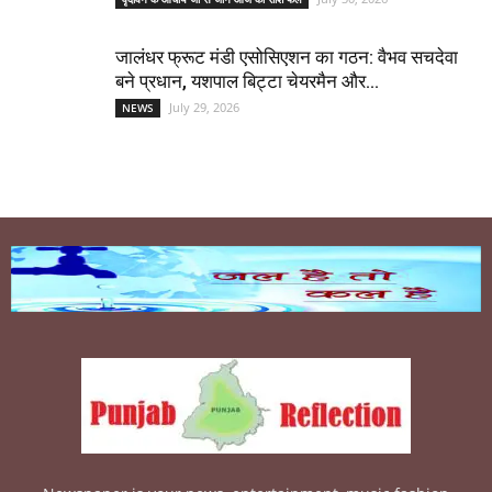
जालंधर फ्रूट मंडी एसोसिएशन का गठन: वैभव सचदेवा
बने प्रधान, यशपाल बिट्टा चेयरमैन और...
July 29, 2026
NEWS