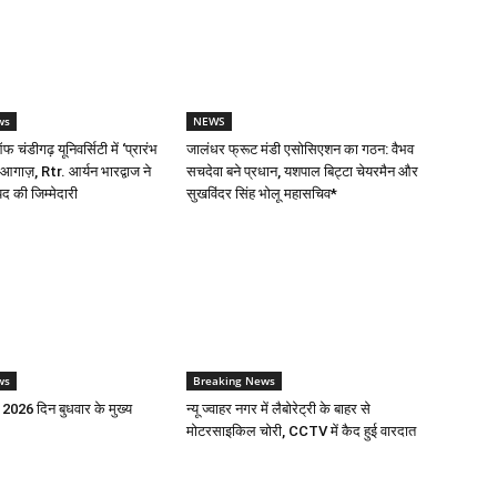
ws
NEWS
 चंडीगढ़ यूनिवर्सिटी में ‘प्रारंभ
जालंधर फ्रूट मंडी एसोसिएशन का गठन: वैभव
आगाज़, Rtr. आर्यन भारद्वाज ने
सचदेवा बने प्रधान, यशपाल बिट्टा चेयरमैन और
पद की जिम्मेदारी
सुखविंदर सिंह भोलू महासचिव*
ws
Breaking News
ई 2026 दिन बुधवार के मुख्य
न्यू ज्वाहर नगर में लैबोरेट्री के बाहर से
मोटरसाइकिल चोरी, CCTV में कैद हुई वारदात