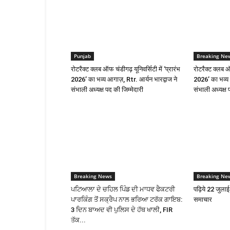
Punjab
Breaking Ne
रोटरैक्ट क्लब ऑफ चंडीगढ़ यूनिवर्सिटी में ‘प्रारंभ
रोटरैक्ट क्लब ऑफ
2026’ का भव्य आगाज़, Rtr. आर्यन भारद्वाज ने
2026’ का भव्य 
संभाली अध्यक्ष पद की जिम्मेदारी
संभाली अध्यक्ष 
Breaking News
Breaking Ne
ਪਟਿਆਲਾ ਦੇ ਚਹਿਲ ਪਿੰਡ ਦੀ ਮਾਧਵ ਫੈਕਟਰੀ
पढ़िये 22 जुला
ਪਾਰਕਿੰਗ ਤੋਂ ਸਕ੍ਰੈਪ ਨਾਲ ਭਰਿਆ ਟਰੱਕ ਗਾਇਬ:
समाचार
3 ਦਿਨ ਬਾਅਦ ਵੀ ਪੁਲਿਸ ਦੇ ਹੱਥ ਖਾਲੀ, FIR
ਤੱਕ...