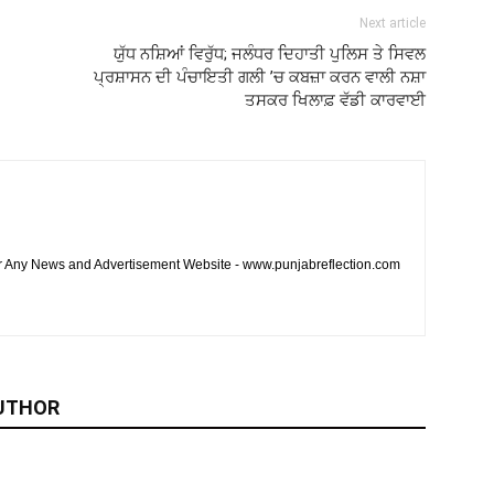
Next article
ਯੁੱਧ ਨਸ਼ਿਆਂ ਵਿਰੁੱਧ; ਜਲੰਧਰ ਦਿਹਾਤੀ ਪੁਲਿਸ ਤੇ ਸਿਵਲ
ਪ੍ਰਸ਼ਾਸਨ ਦੀ ਪੰਚਾਇਤੀ ਗਲੀ ’ਚ ਕਬਜ਼ਾ ਕਰਨ ਵਾਲੀ ਨਸ਼ਾ
ਤਸਕਰ ਖਿਲਾਫ਼ ਵੱਡੀ ਕਾਰਵਾਈ
or Any News and Advertisement Website - www.punjabreflection.com
UTHOR