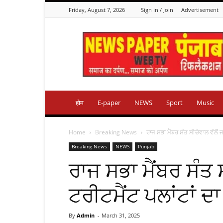
Friday, August 7, 2026
Sign in / Join
Advertisement
Punjab
Reflection
होम
E-paper
NEWS
Sport
Music
Home
Breaking News
ਰਾਜ ਸਭਾ ਮੈਂਬਰ ਸੰਤ ਸੀਚੇਵਾਲ ਵੱਲੋਂ 
Breaking News
NEWS
Punjab
ਰਾਜ ਸਭਾ ਮੈਂਬਰ ਸੰਤ ਸ
ਟਰੀਟਮੈਂਟ ਪਲਾਂਟਾਂ ਦ
By
Admin
-
March 31, 2025