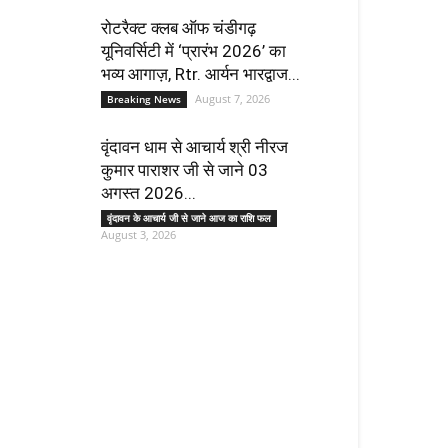
रोटरैक्ट क्लब ऑफ चंडीगढ़
यूनिवर्सिटी में ‘प्रारंभ 2026’ का
भव्य आगाज़, Rtr. आर्यन भारद्वाज...
August 7, 2026
Breaking News
वृंदावन धाम से आचार्य श्री नीरज
कुमार पाराशर जी से जाने 03
अगस्त 2026...
वृंदावन के आचार्य जी से जाने आज का राशि फल
August 3, 2026