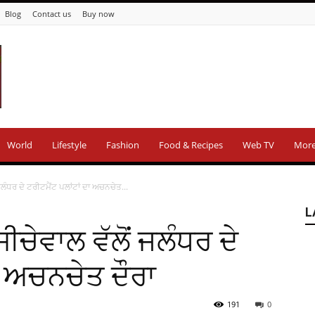
Blog
Contact us
Buy now
World
Lifestyle
Fashion
Food & Recipes
Web TV
Mor
ਜਲੰਧਰ ਦੇ ਟਰੀਟਮੈਂਟ ਪਲਾਂਟਾਂ ਦਾ ਅਚਨਚੇਤ...
L
ੀਚੇਵਾਲ ਵੱਲੋਂ ਜਲੰਧਰ ਦੇ
ਾ ਅਚਨਚੇਤ ਦੌਰਾ
191
0