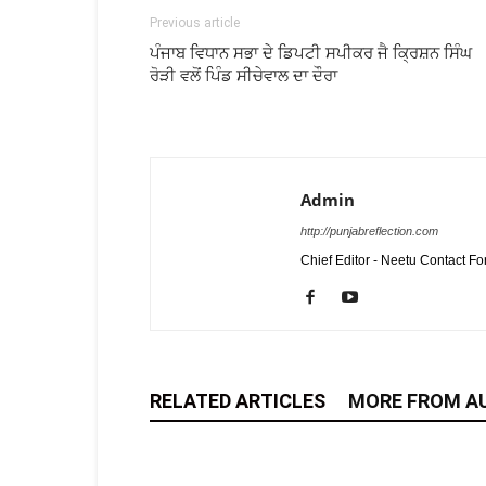
Previous article
ਪੰਜਾਬ ਵਿਧਾਨ ਸਭਾ ਦੇ ਡਿਪਟੀ ਸਪੀਕਰ ਜੈ ਕ੍ਰਿਸ਼ਨ ਸਿੰਘ
ਰੋੜੀ ਵਲੋਂ ਪਿੰਡ ਸੀਚੇਵਾਲ ਦਾ ਦੌਰਾ
Admin
http://punjabreflection.com
Chief Editor - Neetu Contact F
RELATED ARTICLES
MORE FROM A