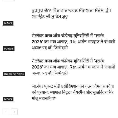
ਨੂਰਪੁਰ ਦੋਨਾ ਵਿੱਚ ਵਾਤਾਵਰਣ ਸੰਭਾਲ ਦਾ ਸੰਦੇਸ਼, ਰੁੱਖ
ਲਗਾਉਣ ਦੀ ਮੁਹਿੰਮ ਸ਼ੁਰੂ
NEWS
रोटरैक्ट क्लब ऑफ चंडीगढ़ यूनिवर्सिटी में ‘प्रारंभ
2026’ का भव्य आगाज़, Rtr. आर्यन भारद्वाज ने संभाली
अध्यक्ष पद की जिम्मेदारी
Punjab
रोटरैक्ट क्लब ऑफ चंडीगढ़ यूनिवर्सिटी में ‘प्रारंभ
2026’ का भव्य आगाज़, Rtr. आर्यन भारद्वाज ने संभाली
अध्यक्ष पद की जिम्मेदारी
Breaking News
जालंधर फ्रूट मंडी एसोसिएशन का गठन: वैभव सचदेवा
बने प्रधान, यशपाल बिट्टा चेयरमैन और सुखविंदर सिंह
भोलू महासचिव*
NEWS