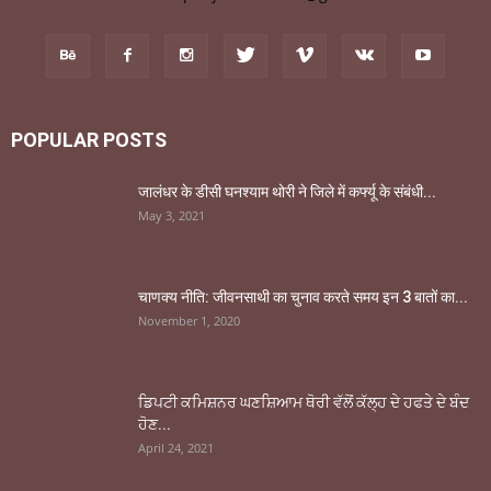
POPULAR POSTS
जालंधर के डीसी घनश्याम थोरी ने जिले में कर्फ्यू के संबंधी...
May 3, 2021
चाणक्य नीति: जीवनसाथी का चुनाव करते समय इन 3 बातों का...
November 1, 2020
ਡਿਪਟੀ ਕਮਿਸ਼ਨਰ ਘਣਸ਼ਿਆਮ ਥੋਰੀ ਵੱਲੋਂ ਕੱਲ੍ਹ ਦੇ ਹਫਤੇ ਦੇ ਬੰਦ
ਹੋਣ...
April 24, 2021