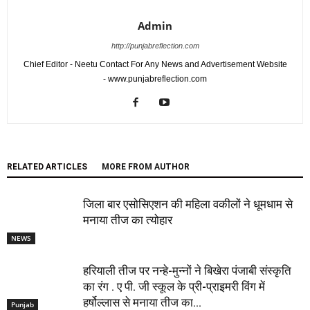
Admin
http://punjabreflection.com
Chief Editor - Neetu Contact For Any News and Advertisement Website
- www.punjabreflection.com
RELATED ARTICLES
MORE FROM AUTHOR
जिला बार एसोसिएशन की महिला वकीलों ने धूमधाम से
मनाया तीज का त्योहार
NEWS
हरियाली तीज पर नन्हे-मुन्नों ने बिखेरा पंजाबी संस्कृति
का रंग . ए पी. जी स्कूल के प्री-प्राइमरी विंग में
हर्षोल्लास से मनाया तीज का...
Punjab