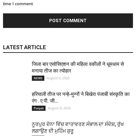
time I comment.
LATEST ARTICLE
जिला बार एसोसिएशन की महिला वकीलों ने धूमधाम से
मनाया तीज का त्योहार
August 9, 2026
NEWS
हरियाली तीज पर नन्हे-मुन्नों ने बिखेरा पंजाबी संस्कृति का
रंग . ए पी. जी...
August 8, 2026
Punjab
ਨੂਰਪੁਰ ਦੋਨਾ ਵਿੱਚ ਵਾਤਾਵਰਣ ਸੰਭਾਲ ਦਾ ਸੰਦੇਸ਼, ਰੁੱਖ
ਲਗਾਉਣ ਦੀ ਮੁਹਿੰਮ ਸ਼ੁਰੂ