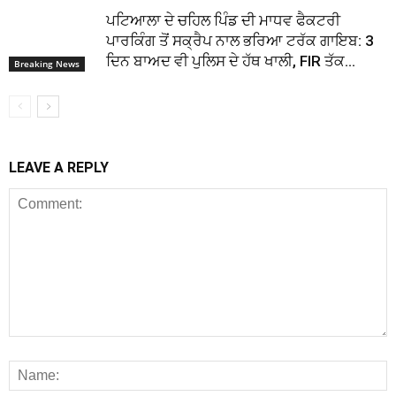
ਪਟਿਆਲਾ ਦੇ ਚਹਿਲ ਪਿੰਡ ਦੀ ਮਾਧਵ ਫੈਕਟਰੀ
ਪਾਰਕਿੰਗ ਤੋਂ ਸਕ੍ਰੈਪ ਨਾਲ ਭਰਿਆ ਟਰੱਕ ਗਾਇਬ: 3
ਦਿਨ ਬਾਅਦ ਵੀ ਪੁਲਿਸ ਦੇ ਹੱਥ ਖਾਲੀ, FIR ਤੱਕ...
Breaking News
LEAVE A REPLY