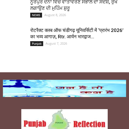
ਨੂਰਪੁਰ ਦੋਨਾ ਵਿੱਚ ਵਾਤਾਵਰਣ ਸੰਭਾਲ ਦਾ ਸੰਦੇਸ਼, ਰੁੱਖ
ਲਗਾਉਣ ਦੀ ਮੁਹਿੰਮ ਸ਼ੁਰੂ
August 8, 2026
NEWS
रोटरैक्ट क्लब ऑफ चंडीगढ़ यूनिवर्सिटी में ‘प्रारंभ 2026’
का भव्य आगाज़, Rtr. आर्यन भारद्वाज...
August 7, 2026
Punjab