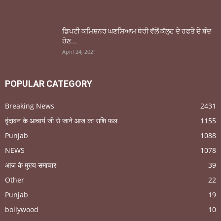
ਡਿਪਟੀ ਕਮਿਸ਼ਨਰ ਘਣਸ਼ਿਆਮ ਥੋਰੀ ਵੱਲੋਂ ਕੱਲ੍ਹ ਦੇ ਹਫਤੇ ਦੇ ਬੰਦ
ਹੋਣ...
April 24, 2021
POPULAR CATEGORY
Breaking News
2431
वृंदावन के आचार्य जी से जाने आज का राशि फल
1155
Punjab
1088
NEWS
1078
आज के मुख्य समाचार
39
Other
22
Punjab
19
bollywood
10