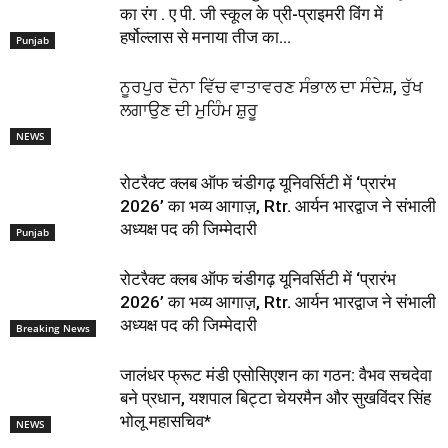
का रंग . ए पी. जी स्कूल के प्री-प्राइमरी विंग में
हर्षोल्लास से मनाया तीज का...
Punjab
ਨੂਰਪੁਰ ਦੋਨਾ ਵਿੱਚ ਵਾਤਾਵਰਣ ਸੰਭਾਲ ਦਾ ਸੰਦੇਸ਼, ਰੁੱਖ
ਲਗਾਉਣ ਦੀ ਮੁਹਿੰਮ ਸ਼ੁਰੂ
NEWS
रोटरैक्ट क्लब ऑफ चंडीगढ़ यूनिवर्सिटी में ‘प्रारंभ
2026’ का भव्य आगाज़, Rtr. आर्यन भारद्वाज ने संभाली
अध्यक्ष पद की जिम्मेदारी
Punjab
रोटरैक्ट क्लब ऑफ चंडीगढ़ यूनिवर्सिटी में ‘प्रारंभ
2026’ का भव्य आगाज़, Rtr. आर्यन भारद्वाज ने संभाली
अध्यक्ष पद की जिम्मेदारी
Breaking News
जालंधर फ्रूट मंडी एसोसिएशन का गठन: वैभव सचदेवा
बने प्रधान, यशपाल बिट्टा चेयरमैन और सुखविंदर सिंह
भोलू महासचिव*
NEWS