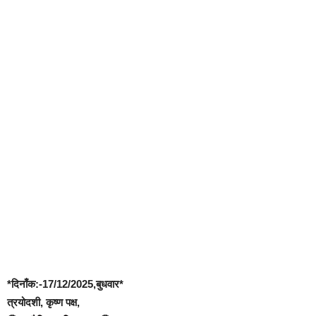
*दिनाँक:-17/12/2025,बुधवार*
त्रयोदशी, कृष्ण पक्ष,