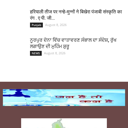
हरियाली तीज पर नन्हे-मुन्नों ने बिखेरा पंजाबी संस्कृति का
रंग . ए पी. जी...
August 8, 2026
Punjab
ਨੂਰਪੁਰ ਦੋਨਾ ਵਿੱਚ ਵਾਤਾਵਰਣ ਸੰਭਾਲ ਦਾ ਸੰਦੇਸ਼, ਰੁੱਖ
ਲਗਾਉਣ ਦੀ ਮੁਹਿੰਮ ਸ਼ੁਰੂ
August 8, 2026
NEWS