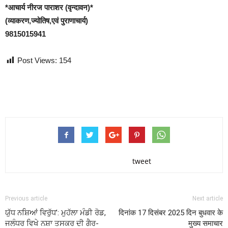
*आचार्य नीरज पाराशर (वृन्दावन)*
(व्याकरण,ज्योतिष,एवं पुराणाचार्य)
9815015941
Post Views:
154
tweet
Previous article
Next article
ਯੁੱਧ ਨਸ਼ਿਆਂ ਵਿਰੁੱਧ’: ਮੁਹੱਲਾ ਮੰਡੀ ਰੋਡ,
दिनांक 17 दिसंबर 2025 दिन बुधवार के
ਜਲੰਧਰ ਵਿਖੇ ਨਸ਼ਾ ਤਸਕਰ ਦੀ ਗੈਰ-
मुख्य समाचार