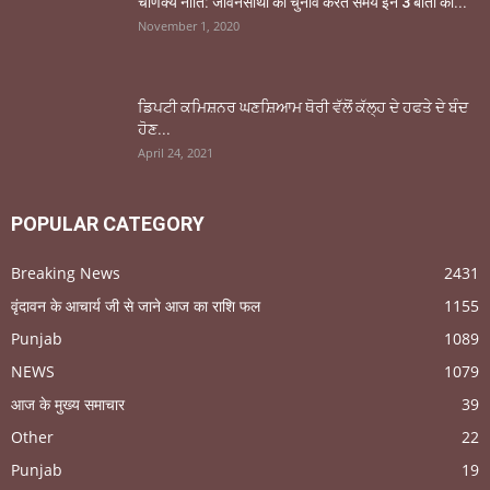
चाणक्य नीति: जीवनसाथी का चुनाव करते समय इन 3 बातों का...
November 1, 2020
ਡਿਪਟੀ ਕਮਿਸ਼ਨਰ ਘਣਸ਼ਿਆਮ ਥੋਰੀ ਵੱਲੋਂ ਕੱਲ੍ਹ ਦੇ ਹਫਤੇ ਦੇ ਬੰਦ
ਹੋਣ...
April 24, 2021
POPULAR CATEGORY
Breaking News
2431
वृंदावन के आचार्य जी से जाने आज का राशि फल
1155
Punjab
1089
NEWS
1079
आज के मुख्य समाचार
39
Other
22
Punjab
19