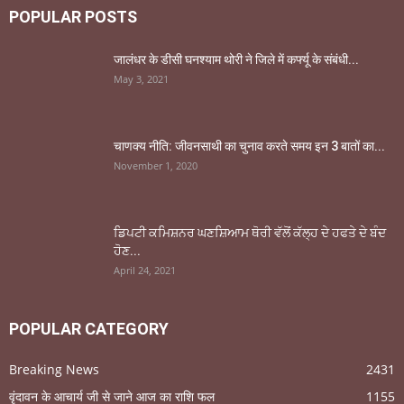
POPULAR POSTS
जालंधर के डीसी घनश्याम थोरी ने जिले में कर्फ्यू के संबंधी...
May 3, 2021
चाणक्य नीति: जीवनसाथी का चुनाव करते समय इन 3 बातों का...
November 1, 2020
ਡਿਪਟੀ ਕਮਿਸ਼ਨਰ ਘਣਸ਼ਿਆਮ ਥੋਰੀ ਵੱਲੋਂ ਕੱਲ੍ਹ ਦੇ ਹਫਤੇ ਦੇ ਬੰਦ
ਹੋਣ...
April 24, 2021
POPULAR CATEGORY
Breaking News
2431
वृंदावन के आचार्य जी से जाने आज का राशि फल
1155