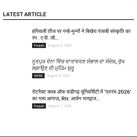
LATEST ARTICLE
हरियाली तीज पर नन्हे-मुन्नों ने बिखेरा पंजाबी संस्कृति का
रंग . ए पी. जी...
August 8, 2026
Punjab
ਨੂਰਪੁਰ ਦੋਨਾ ਵਿੱਚ ਵਾਤਾਵਰਣ ਸੰਭਾਲ ਦਾ ਸੰਦੇਸ਼, ਰੁੱਖ
ਲਗਾਉਣ ਦੀ ਮੁਹਿੰਮ ਸ਼ੁਰੂ
August 8, 2026
NEWS
रोटरैक्ट क्लब ऑफ चंडीगढ़ यूनिवर्सिटी में ‘प्रारंभ 2026’
का भव्य आगाज़, Rtr. आर्यन भारद्वाज...
August 7, 2026
Punjab