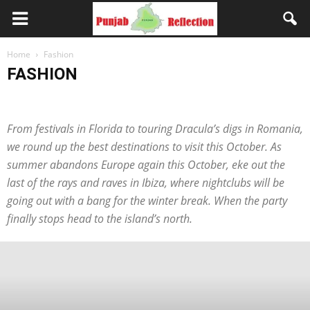
Home
Fashion
FASHION
23 मई 2021 को होने जा रहे शनि के वक्री होने का अपनी राशि पर पड़ने वाले प्रभाव तथा उससे संबंधित उपाय
bollywood
Breaking News
Delhi
Fashion
HP
J&K
LifeStyle
From festivals in Florida to touring Dracula’s digs in Romania,
Music
NEWS
Other
Photography
Punjab
Punjab
Sport
World
आज का ज्ञान
करेंट अफेयर्स
वृंदावन के आचार्य जी से जाने आज का राशि फल
we round up the best destinations to visit this October. As
शानदार वार्षिक पुरस्कार समारोह
summer abandons Europe again this October, eke out the
last of the rays and raves in Ibiza, where nightclubs will be
going out with a bang for the winter break. When the party
finally stops head to the island’s north.