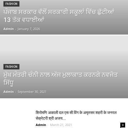
FASHION
ਪੰਜਾਬ ਸਰਕਾਰ ਵੱਲੋਂ ਸਰਕਾਰੀ ਸਕੂਲਾਂ ਵਿੱਚ ਛੁੱਟੀਆਂ
13 ਤੱਕ ਵਧਾਈਆਂ
Admin
-
January 7, 2026
FASHION
ਮੁੱਖ ਮੰਤਰੀ ਚੰਨੀ ਨਾਲ ਅੱਜ ਮੁਲਾਕਾਤ ਕਰਨਗੇ ਨਵਜੋਤ
ਸਿੱਧੂ
Admin
-
September 30, 2021
शिरोमणि अकाली दल एस सी विंग के अमृतसर शहरी के जनरल
सेक्रेटरी श्री अजय...
Admin
-
March 21, 2021
0