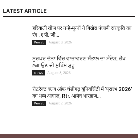
LATEST ARTICLE
हरियाली तीज पर नन्हे-मुन्नों ने बिखेरा पंजाबी संस्कृति का
रंग . ए पी. जी...
August 8, 2026
Punjab
ਨੂਰਪੁਰ ਦੋਨਾ ਵਿੱਚ ਵਾਤਾਵਰਣ ਸੰਭਾਲ ਦਾ ਸੰਦੇਸ਼, ਰੁੱਖ
ਲਗਾਉਣ ਦੀ ਮੁਹਿੰਮ ਸ਼ੁਰੂ
August 8, 2026
NEWS
रोटरैक्ट क्लब ऑफ चंडीगढ़ यूनिवर्सिटी में ‘प्रारंभ 2026’
का भव्य आगाज़, Rtr. आर्यन भारद्वाज...
August 7, 2026
Punjab