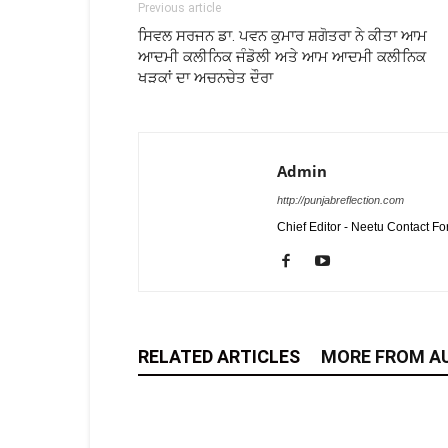
Previous article
ਸਿਵਲ ਸਰਜਨ ਡਾ. ਪਵਨ ਕੁਮਾਰ ਸ਼ਗੋਤਰਾ ਨੇ ਕੀਤਾ ਆਮ
ਆਦਮੀ ਕਲੀਨਿਕ ਜੰਡੋਲੀ ਅਤੇ ਆਮ ਆਦਮੀ ਕਲੀਨਿਕ
ਖੜਕਾਂ ਦਾ ਅਚਨਚੇਤ ਦੌਰਾ
Admin
http://punjabreflection.com
Chief Editor - Neetu Contact F
RELATED ARTICLES
MORE FROM A