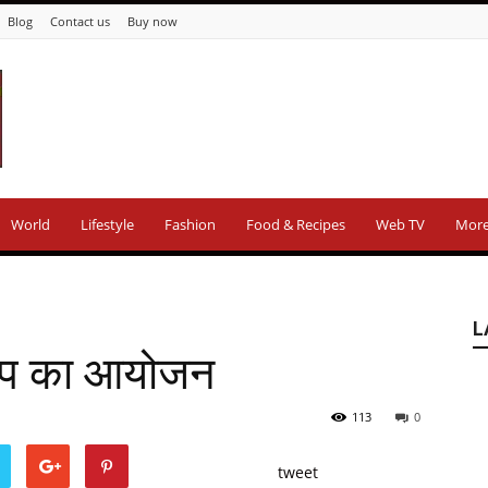
Blog
Contact us
Buy now
World
Lifestyle
Fashion
Food & Recipes
Web TV
Mor
L
कैंप का आयोजन
113
0
tweet