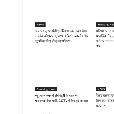
NEWS
Breaking Ne
जालंधर फ्रूट मंडी एसोसिएशन का गठन: वैभव
ਪਟਿਆਲਾ ਦੇ ਚ
सचदेवा बने प्रधान, यशपाल बिट्टा चेयरमैन और
ਪਾਰਕਿੰਗ ਤੋਂ 
सुखविंदर सिंह भोलू महासचिव*
3 ਦਿਨ ਬਾਅਦ ਵ
ਤੱਕ...
Breaking News
NEWS
न्यू ज्वाहर नगर में लैबोरेट्री के बाहर से
ਵੈਸਟ ਹਲਕੇ ਵਿ
मोटरसाइकिल चोरी, CCTV में कैद हुई वारदात
ਸ਼ਿਵ ਕੁਮਾਰ ਭ
ਸਨਮਾਨ