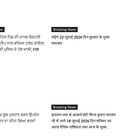
ws
Breaking News
ਹਿਲ ਪਿੰਡ ਦੀ ਮਾਧਵ ਫੈਕਟਰੀ
पढ़िये 22 जुलाई 2026 दिन बुधवार के मुख्य
ਸਕ੍ਰੈਪ ਨਾਲ ਭਰਿਆ ਟਰੱਕ ਗਾਇਬ:
समाचार
ੀ ਪੁਲਿਸ ਦੇ ਹੱਥ ਖਾਲੀ, FIR
Breaking News
ੱਚ ਬੂਥ ਪ੍ਰਧਾਨ ਬਣਨ ਉਪਰੰਤ
वृन्दावन धाम से आचार्य श्री नीरज कुमार पाराशर
ਗਤ ਦਾ ਕੀਤਾ ਗਿਆ ਭਰਵਾਂ
जी से जाने 18 जुलाई 2026 दिन शनिवार का
अपना दैनिक राशिफल तथा आज के मुख्य...