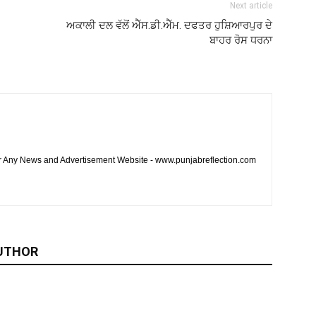
Next article
ਅਕਾਲੀ ਦਲ ਵੱਲੋਂ ਐੱਸ.ਡੀ.ਐੱਮ. ਦਫਤਰ ਹੁਸ਼ਿਆਰਪੁਰ ਦੇ
ਬਾਹਰ ਰੋਸ ਧਰਨਾ
or Any News and Advertisement Website - www.punjabreflection.com
UTHOR