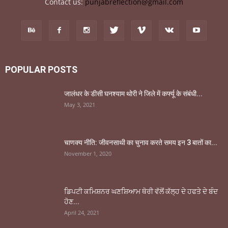
Contact us:
punjabreflection@gmail.com
POPULAR POSTS
जालंधर के डीसी घनश्याम थोरी ने जिले में कर्फ्यू के संबंधी...
May 3, 2021
चाणक्य नीति: जीवनसाथी का चुनाव करते समय इन 3 बातों का...
November 1, 2020
ਡਿਪਟੀ ਕਮਿਸ਼ਨਰ ਘਣਸ਼ਿਆਮ ਥੋਰੀ ਵੱਲੋਂ ਕੱਲ੍ਹ ਦੇ ਹਫਤੇ ਦੇ ਬੰਦ
ਹੋਣ...
April 24, 2021