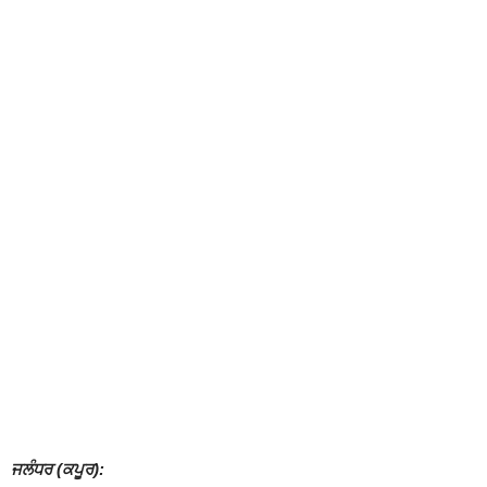
ਜਲੰਧਰ (ਕਪੂਰ):