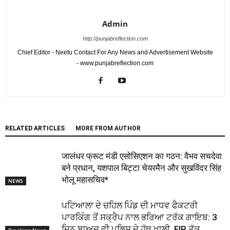
Admin
http://punjabreflection.com
Chief Editor - Neetu Contact For Any News and Advertisement Website
- www.punjabreflection.com
RELATED ARTICLES
MORE FROM AUTHOR
जालंधर फ्रूट मंडी एसोसिएशन का गठन: वैभव सचदेवा
बने प्रधान, यशपाल बिट्टा चेयरमैन और सुखविंदर सिंह
भोलू महासचिव*
NEWS
ਪਟਿਆਲਾ ਦੇ ਚਹਿਲ ਪਿੰਡ ਦੀ ਮਾਧਵ ਫੈਕਟਰੀ
ਪਾਰਕਿੰਗ ਤੋਂ ਸਕ੍ਰੈਪ ਨਾਲ ਭਰਿਆ ਟਰੱਕ ਗਾਇਬ: 3
ਦਿਨ ਬਾਅਦ ਵੀ ਪੁਲਿਸ ਦੇ ਹੱਥ ਖਾਲੀ, FIR ਤੱਕ...