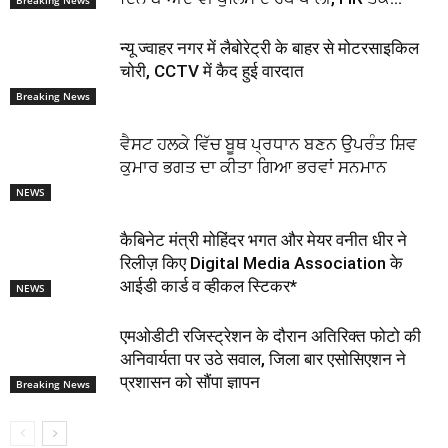
Breaking News
न्यू ज्वाहर नगर में लैबोरेट्री के बाहर से मोटरसाइकिल
चोरी, CCTV में कैद हुई वारदात
Breaking News
ਵੈਸਟ ਹਲਕੇ ਵਿੱਚ ਬੂਥ ਪ੍ਰਧਾਨ ਬਣਨ ਉਪਰੰਤ ਸ਼ਿਵ
ਕੁਮਾਰ ਭਗਤ ਦਾ ਕੀਤਾ ਗਿਆ ਭਰਵਾਂ ਸਨਮਾਨ
NEWS
कैबिनेट मंत्री मोहिंदर भगत और मेयर वनीत धीर ने
रिलीज़ किए Digital Media Association के
आईडी कार्ड व व्हीकल स्टिकर*
NEWS
एमओडीटी रजिस्ट्रेशन के दौरान अतिरिक्त फोटो की
अनिवार्यता पर उठे सवाल, जिला बार एसोसिएशन ने
प्रशासन को सौंपा ज्ञापन
Breaking News