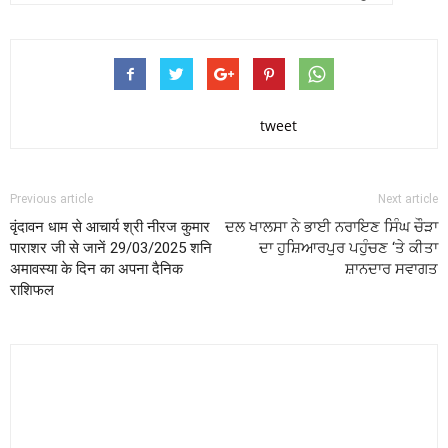
tweet
Previous article
Next article
वृंदावन धाम से आचार्य श्री नीरज कुमार
ਦਲ ਖਾਲਸਾ ਨੇ ਭਾਈ ਨਰਾਇਣ ਸਿੰਘ ਚੌੜਾ
पाराशर जी से जानें 29/03/2025 शनि
ਦਾ ਹੁਸ਼ਿਆਰਪੁਰ ਪਹੁੰਚਣ ‘ਤੇ ਕੀਤਾ
अमावस्या के दिन का अपना दैनिक
ਸ਼ਾਨਦਾਰ ਸਵਾਗਤ
राशिफल